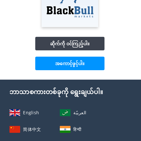
ဆိုက်ကို ဝင်ကြည့်ပါ။
အကောင့်ဖွင့်ပါ။
ဘာသာစကားတစ်ခုကို ရွေးချယ်ပါ။
English
العربيّة
简体中文
हिन्दी