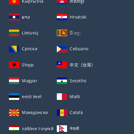
Кыргызча
ភាសាខ្មែរ
ລາວ
Hrvatski
Lietuvių
සිංහල
Српски
Cebuano
Shqip
中文（台灣）
Magyar
Sesotho
eesti keel
Malti
Македонски
Català
забо́ни тоҷикӣ́
नेपाली