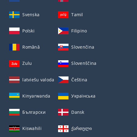
Svenska
Tamil
Polski
Filipino
Română
Slovenčina
Zulu
Slovenščina
latviešu valoda
Čeština
Kinyarwanda
Українська
Български
Dansk
Kiswahili
ქართული