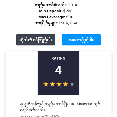
တည်ထောင်ခဲ့သည်။:
2014
Min Deposit:
$200
Max Leverage:
500
အားပြိုင်မှုများ:
FSPR, FSA
ဆိုက်ကို ဝင်ကြည့်ပါ။
အကောင့်ဖွင့်ပါ။
RATING
4
☆
★
☆
★
☆
★
☆
★
☆
★
နယူးဇီလန်တွင် တည်ထောင်ပြီး UK၊ Malaysia တွင်
လည်ပတ်သည်။