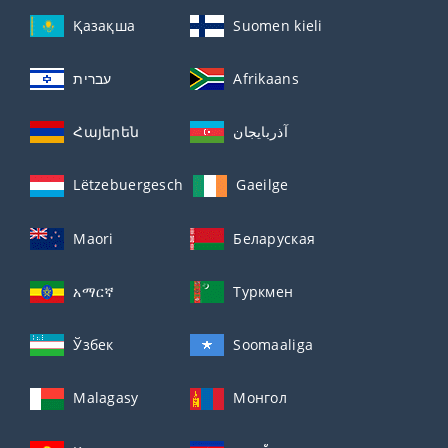
Қазақша
Suomen kieli
עברית
Afrikaans
Հայերեն
آذربايجان
Lëtzebuergesch
Gaeilge
Maori
Беларуская
አማርኛ
Туркмен
Ўзбек
Soomaaliga
Malagasy
Монгол