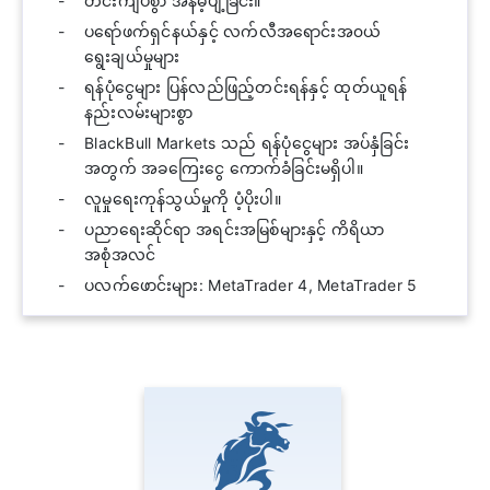
တင်းကျပ်စွာ အနိမ့်ပျံ့ခြင်း။
ပရော်ဖက်ရှင်နယ်နှင့် လက်လီအရောင်းအ၀ယ်
ရွေးချယ်မှုများ
ရန်ပုံငွေများ ပြန်လည်ဖြည့်တင်းရန်နှင့် ထုတ်ယူရန်
နည်းလမ်းများစွာ
BlackBull Markets သည် ရန်ပုံငွေများ အပ်နှံခြင်း
အတွက် အခကြေးငွေ ကောက်ခံခြင်းမရှိပါ။
လူမှုရေးကုန်သွယ်မှုကို ပံ့ပိုးပါ။
ပညာရေးဆိုင်ရာ အရင်းအမြစ်များနှင့် ကိရိယာ
အစုံအလင်
ပလက်ဖောင်းများ: MetaTrader 4, MetaTrader 5