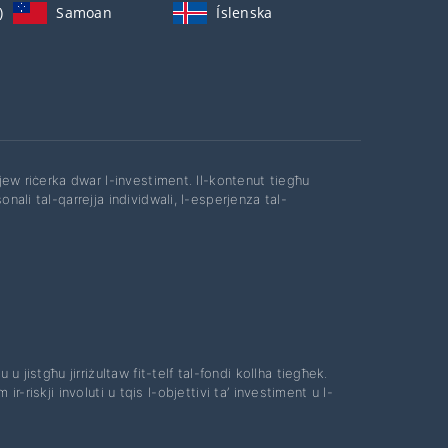
)
Samoan
Íslenska
 jew riċerka dwar l-investiment. Il-kontenut tiegħu
nali tal-qarrejja individwali, l-esperjenza tal-
 u jistgħu jirriżultaw fit-telf tal-fondi kollha tiegħek.
 ir-riskji involuti u tqis l-objettivi ta’ investiment u l-