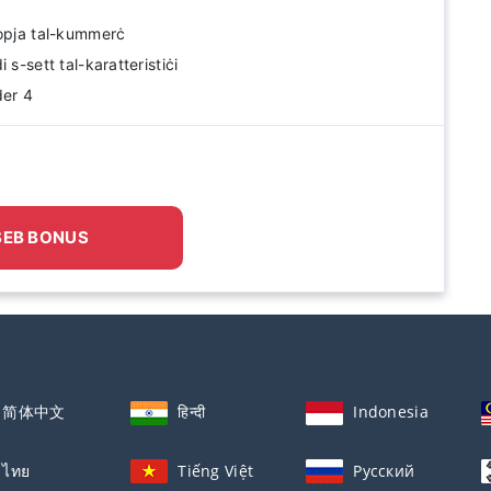
kopja tal-kummerċ
 s-sett tal-karatteristiċi
der 4
SEB BONUS
简体中文
हिन्दी
Indonesia
ไทย
Tiếng Việt
Русский