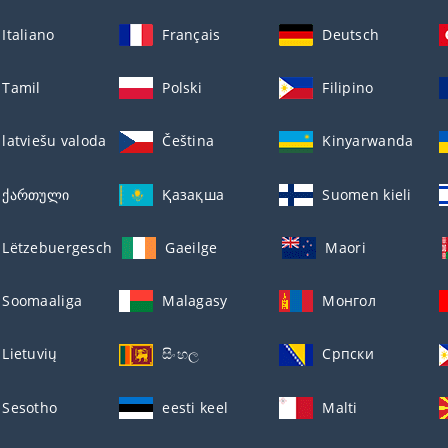
Italiano
Français
Deutsch
Tamil
Polski
Filipino
latviešu valoda
Čeština
Kinyarwanda
ქართული
Қазақша
Suomen kieli
Lëtzebuergesch
Gaeilge
Maori
Soomaaliga
Malagasy
Монгол
Lietuvių
සිංහල
Српски
Sesotho
eesti keel
Malti