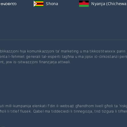
ဗမာစကာ
Shona
Nyanja (Chichewa
bblikazzjoni hija komunikazzjoni ta’ marketing u ma tikkostitwixxix pariri
enta l-fehmiet ġenerali tal-esperti tagħna u ma jqisx iċ-ċirkostanzi perso
t, jew is-sitwazzjoni finanzjarja attwali.
ti mill-kumpanija elenkati f'din il-websajt għandhom livell għoli ta 'riskju
li li titlef flusek. Qabel ma tiddeċiedi li tinnegozja, trid tiżgura li tifhem