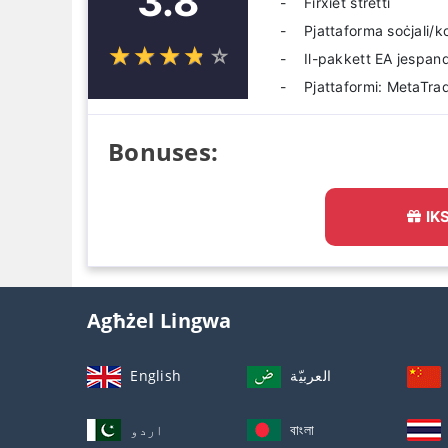
3.8
Firxiet stretti
Pjattaforma soċjali/
☆
★
☆
★
☆
★
☆
★
☆
★
Il-pakkett EA jespandi
Pjattaformi: MetaTra
Bonuses:
IK
Agħżel Lingwa
English
العربيّة
اردو
বাংলা