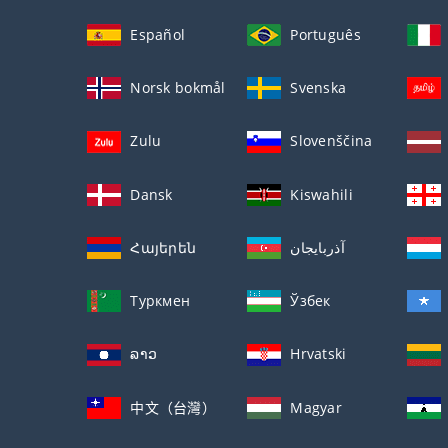
Español
Português
Norsk bokmål
Svenska
Zulu
Slovenščina
Dansk
Kiswahili
Հայերեն
آذربايجان
Туркмен
Ўзбек
ລາວ
Hrvatski
中文（台灣）
Magyar