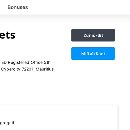
x
Bonuses
ets
Żur is-Sit
Miftuħ Kont
D Registered Office 5th
 Cybercity 72201, Mauritius
egregati