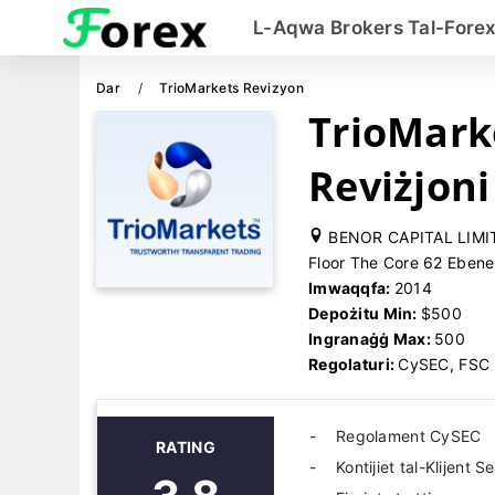
L-Aqwa Brokers Tal-Fore
Dar
TrioMarkets Revizyon
TrioMark
Reviżjoni
BENOR CAPITAL LIMITE
Floor The Core 62 Ebene
Imwaqqfa:
2014
Depożitu Min:
$500
Ingranaġġ Max:
500
Regolaturi:
CySEC, FSC
Regolament CySEC
RATING
Kontijiet tal-Klijent S