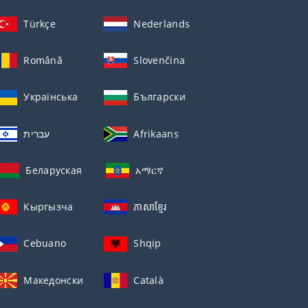
Türkçe
Nederlands
Română
Slovenčina
Українська
Български
עברית
Afrikaans
Беларуская
አማርኛ
Кыргызча
ភាសាខ្មែរ
Cebuano
Shqip
Македонски
Català