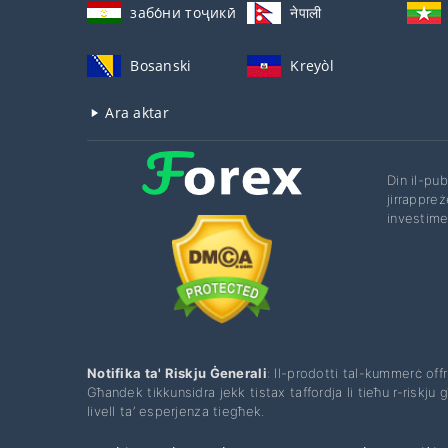
забо́ни тоҷикӣ́
नेपाली
Bosanski
Kreyòl
Ara aktar
Din il-pu
jirrappreż
investimen
Notifika ta' Riskju Ġenerali
: Il-prodotti tal-kummerċ offru
Għandek tikkunsidra jekk tistax taffordja li tieħu r-riskju għo
livell ta’ esperjenza tiegħek.