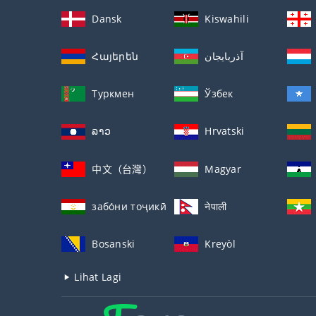
Dansk
Kiswahili
Հայերեն
آذربايجان
Туркмен
Ўзбек
ລາວ
Hrvatski
中文（台灣）
Magyar
забо́ни тоҷикӣ́
नेपाली
Bosanski
Kreyòl
Lihat Lagi