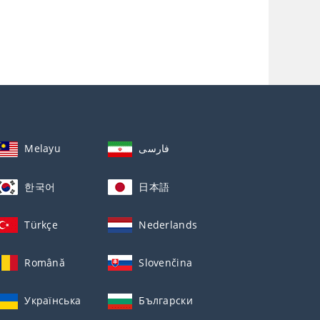
Melayu
فارسی
한국어
日本語
Türkçe
Nederlands
Română
Slovenčina
Українська
Български