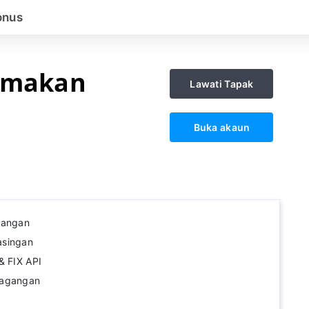
onus
emakan
Lawati Tapak
Buka akaun
wangan
asingan
& FIX API
dagangan