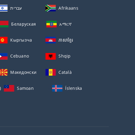
עברית
Afrikaans
Беларуская
አማርኛ
Кыргызча
ភាសាខ្មែរ
Cebuano
Shqip
Македонски
Català
)
Samoan
Íslenska