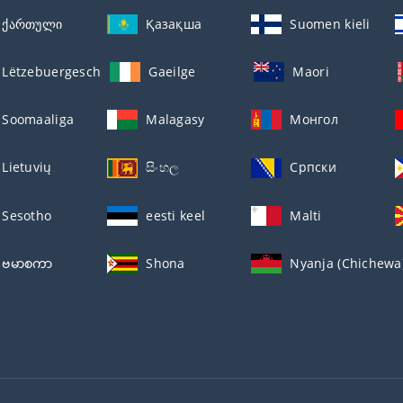
ქართული
Қазақша
Suomen kieli
Lëtzebuergesch
Gaeilge
Maori
Soomaaliga
Malagasy
Монгол
Lietuvių
සිංහල
Српски
Sesotho
eesti keel
Malti
ဗမာစကာ
Shona
Nyanja (Chichewa