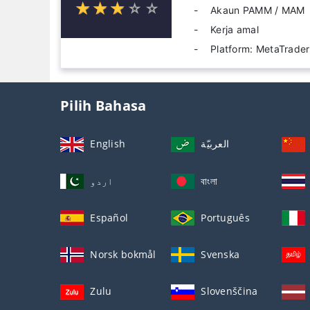
☆
★
☆
★
☆
★
☆
★
☆
★
Akaun PAMM / MAM
Kerja amal
Platform: MetaTrader
Pilih Bahasa
English
العربيّة
اردو
বাংলা
Español
Português
Norsk bokmål
Svenska
Zulu
Slovenščina