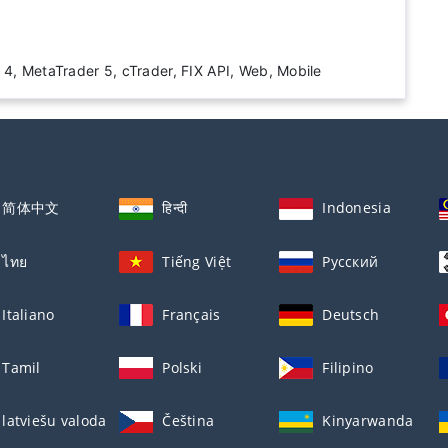
 4, MetaTrader 5, cTrader, FIX API, Web, Mobile
简体中文
हिन्दी
Indonesia
ไทย
Tiếng Việt
Русский
Italiano
Français
Deutsch
Tamil
Polski
Filipino
latviešu valoda
Čeština
Kinyarwanda