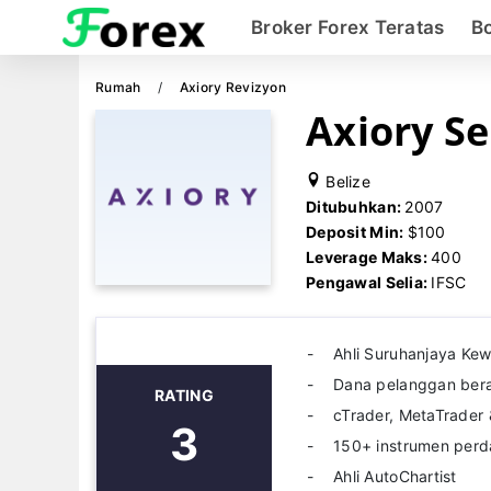
Broker Forex Teratas
B
Rumah
Axiory Revizyon
Axiory S
Belize
Ditubuhkan:
2007
Deposit Min:
$100
Leverage Maks:
400
Pengawal Selia:
IFSC
Ahli Suruhanjaya Ke
Dana pelanggan ber
RATING
cTrader, MetaTrader 
3
150+ instrumen per
Ahli AutoChartist