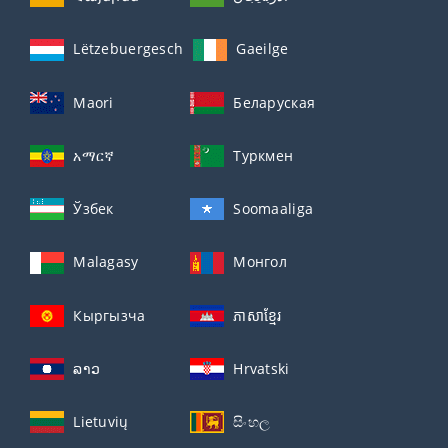
Lëtzebuergesch
Gaeilge
Maori
Беларуская
አማርኛ
Туркмен
Ўзбек
Soomaaliga
Malagasy
Монгол
Кыргызча
ភាសាខ្មែរ
ລາວ
Hrvatski
Lietuvių
සිංහල