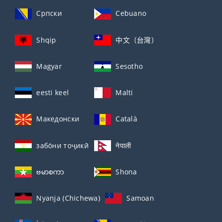
Српски
Cebuano
Shqip
中文（台灣）
Magyar
Sesotho
eesti keel
Malti
Македонски
Català
забо́ни тоҷикӣ́
नेपाली
ဗမာစကာ
Shona
Nyanja (Chichewa)
Samoan