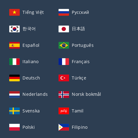
Tiếng Việt
Русский
한국어
日本語
Español
Português
Italiano
Français
Deutsch
Türkçe
Nederlands
Norsk bokmål
Svenska
Tamil
Polski
Filipino