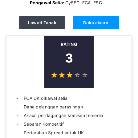
Pengawal Selia:
CySEC, FCA, FSC
Lawati Tapak
Buka akaun
RATING
3
☆
★
☆
★
☆
★
☆
★
☆
★
FCA UK dikawal selia
Dana pelanggan berasingan
Akaun perdagangan komisen tersedia.
Sebaran Kompetitif
Pertaruhan Spread untuk UK