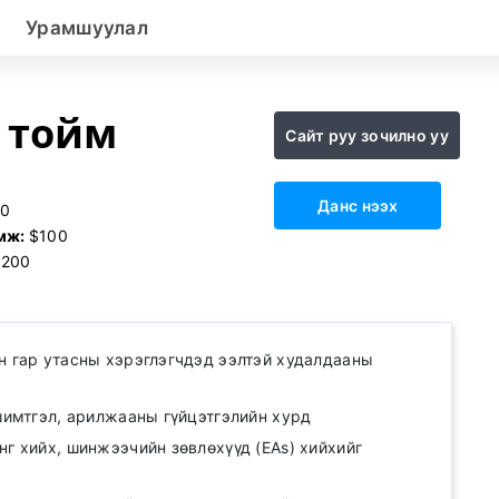
Урамшуулал
e тойм
Сайт руу зочилно уу
Данс нээх
10
амж:
$100
:
200
н гар утасны хэрэглэгчдэд ээлтэй худалдааны
 шимтгэл, арилжааны гүйцэтгэлийн хурд
нг хийх, шинжээчийн зөвлөхүүд (EAs) хийхийг