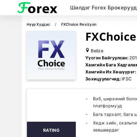
Шилдэг Forex Брокерууд
Нүүр Хуудас
FXChoice Revizyon
FXChoic
Belize
Үүсгэн Байгуулсан:
20
Хамгийн Бага Хадгал
Хамгийн Их Хөшүүрэг
Зохицуулагчид:
IFSC
Вэб, ширээний боло
платформууд
Бага тархалт, бага
Хедж хийх, скальпи
зөвшөөрдөг
RATING