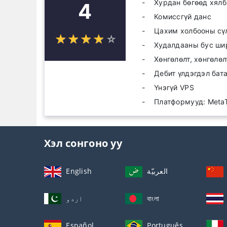
Хурдан бөгөөд хялб
4
Комиссгүй данс
Цахим холбооны сү
☆
★
☆
★
☆
★
☆
★
☆
★
Худалдааны бус ши
Хөнгөлөлт, хөнгөлө
Дебит үлдэгдэл бат
Үнэгүй VPS
Платформууд: MetaTr
Хэл сонгоно уу
English
العربيّة
اردو
বাংলা
Español
Português