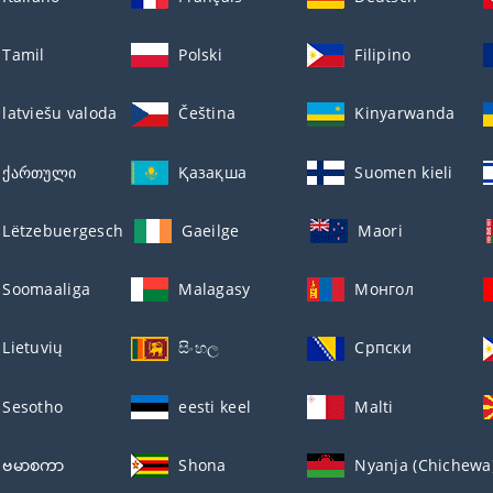
Tamil
Polski
Filipino
latviešu valoda
Čeština
Kinyarwanda
ქართული
Қазақша
Suomen kieli
Lëtzebuergesch
Gaeilge
Maori
Soomaaliga
Malagasy
Монгол
Lietuvių
සිංහල
Српски
Sesotho
eesti keel
Malti
ဗမာစကာ
Shona
Nyanja (Chichewa