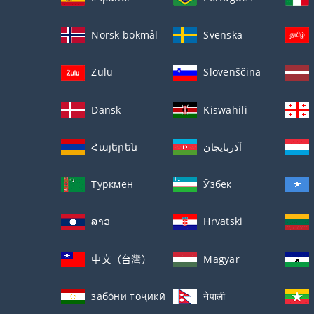
Norsk bokmål
Svenska
Zulu
Slovenščina
Dansk
Kiswahili
Հայերեն
آذربايجان
Туркмен
Ўзбек
ລາວ
Hrvatski
中文（台灣）
Magyar
забо́ни тоҷикӣ́
नेपाली