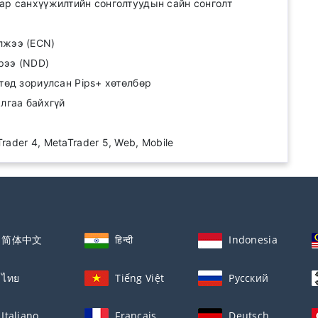
ар санхүүжилтийн сонголтуудын сайн сонголт
лжээ (ECN)
рээ (NDD)
лтөд зориулсан Pips+ хөтөлбөр
алгаа байхгүй
ader 4, MetaTrader 5, Web, Mobile
简体中文
हिन्दी
Indonesia
ไทย
Tiếng Việt
Русский
Italiano
Français
Deutsch