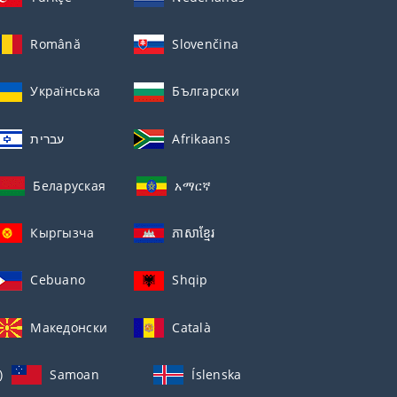
Română
Slovenčina
Українська
Български
עברית
Afrikaans
Беларуская
አማርኛ
Кыргызча
ភាសាខ្មែរ
Cebuano
Shqip
Македонски
Català
)
Samoan
Íslenska