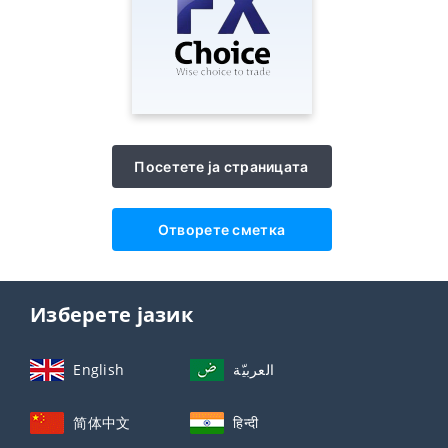
Посетете ја страницата
Отворете сметка
Изберете јазик
English
العربيّة
简体中文
हिन्दी