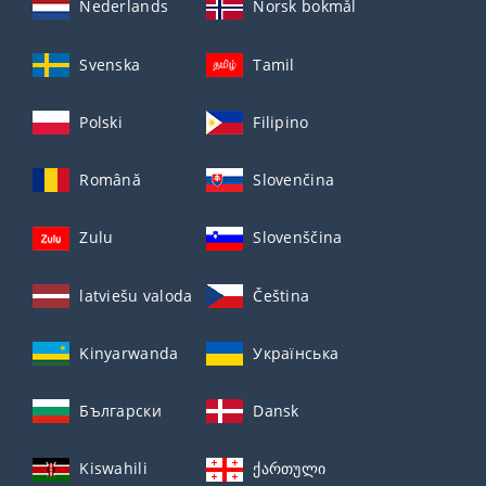
Nederlands
Norsk bokmål
Svenska
Tamil
Polski
Filipino
Română
Slovenčina
Zulu
Slovenščina
latviešu valoda
Čeština
Kinyarwanda
Українська
Български
Dansk
Kiswahili
ქართული