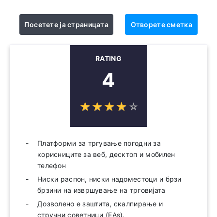
Посетете ја страницата
Отворете сметка
RATING
4
☆
★
☆
★
☆
★
☆
★
☆
★
Платформи за тргување погодни за
корисниците за веб, десктоп и мобилен
телефон
Ниски распон, ниски надоместоци и брзи
брзини на извршување на трговијата
Дозволено е заштита, скалпирање и
стручни советници (EAs).