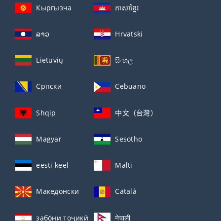
Кыргызча
ភាសាខ្មែរ
ລາວ
Hrvatski
Lietuvių
සිංහල
Српски
Cebuano
Shqip
中文（台灣）
Magyar
Sesotho
eesti keel
Malti
Македонски
Català
забо́ни тоҷикӣ́
नेपाली