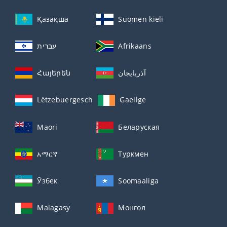
Қазақша
Suomen kieli
עברית
Afrikaans
Հայերեն
آذربايجان
Lëtzebuergesch
Gaeilge
Maori
Беларуская
አማርኛ
Туркмен
Ўзбек
Soomaaliga
Malagasy
Монгол