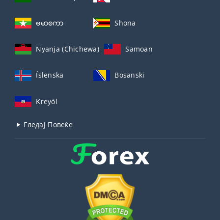
ဗမာစကာ
Shona
Nyanja (Chichewa)
Samoan
Íslenska
Bosanski
Kreyòl
Гледај Повеќе