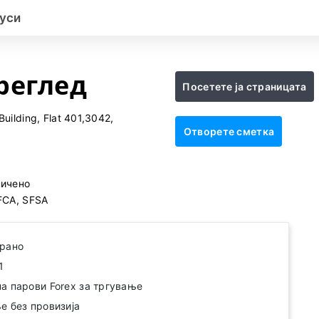
уси
реглед
Посетете ја страницата
uilding, Flat 401,3042,
Отворете сметка
ничено
FCA, SFSA
ирано
1
а парови Forex за тргување
е без провизија