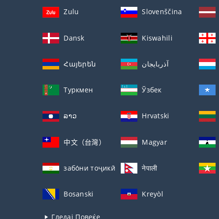
Zulu
Slovenščina
Dansk
Kiswahili
Հայերեն
آذربايجان
Туркмен
Ўзбек
ລາວ
Hrvatski
中文（台灣）
Magyar
забо́ни тоҷикӣ́
नेपाली
Bosanski
Kreyòl
Гледај Повеќе