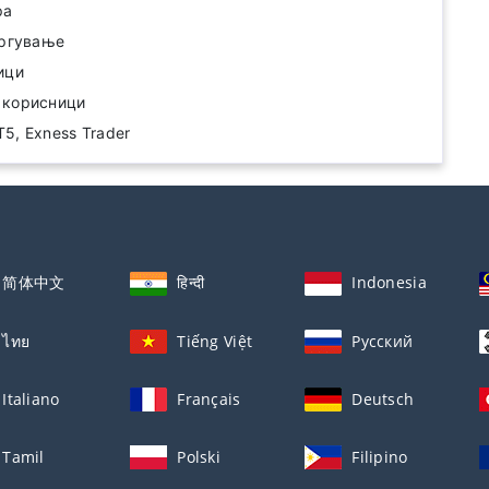
ра
тргување
ици
 корисници
5, Exness Trader
简体中文
हिन्दी
Indonesia
ไทย
Tiếng Việt
Русский
Italiano
Français
Deutsch
Tamil
Polski
Filipino