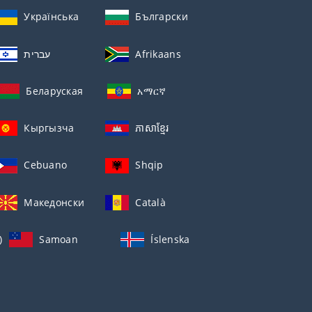
Українська
Български
עברית
Afrikaans
Беларуская
አማርኛ
Кыргызча
ភាសាខ្មែរ
Cebuano
Shqip
Македонски
Català
)
Samoan
Íslenska