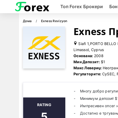
Топ Forex Брокери
Бон
Дома
Exness Revizyon
Exness П
Siafi 1,PORTO BELLO B
Limassol, Cyprus
Основана:
2008
Мин Депозит:
$1
Макс Левериџ:
Неогра
Регулаторите:
CySEC, 
Многу добро регул
Минимум депозит $
RATING
Импресивен опсег н
5
Достапно е тргувањ