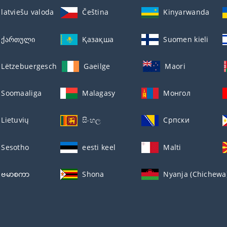
latviešu valoda
Čeština
Kinyarwanda
ქართული
Қазақша
Suomen kieli
Lëtzebuergesch
Gaeilge
Maori
Soomaaliga
Malagasy
Монгол
Lietuvių
සිංහල
Српски
Sesotho
eesti keel
Malti
ဗမာစကာ
Shona
Nyanja (Chichewa