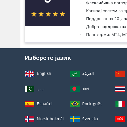
Флексибилна потпо
Копирај систем за 
☆
★
☆
★
☆
★
☆
★
☆
★
Поддршка на 20 јаз
Добра поддршка за
Платформи: MT4, MT
Изберете јазик
English
العربيّة
اردو
বাংলা
Español
Português
Norsk bokmål
Svenska