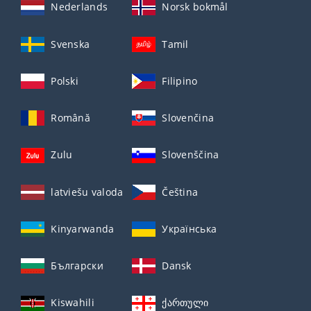
Nederlands
Norsk bokmål
Svenska
Tamil
Polski
Filipino
Română
Slovenčina
Zulu
Slovenščina
latviešu valoda
Čeština
Kinyarwanda
Українська
Български
Dansk
Kiswahili
ქართული