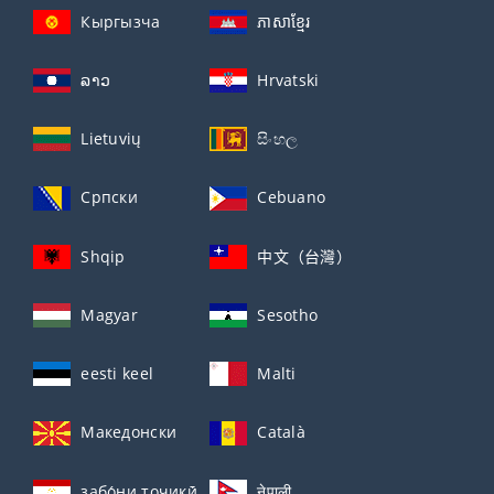
Кыргызча
ភាសាខ្មែរ
ລາວ
Hrvatski
Lietuvių
සිංහල
Српски
Cebuano
Shqip
中文（台灣）
Magyar
Sesotho
eesti keel
Malti
Македонски
Català
забо́ни тоҷикӣ́
नेपाली