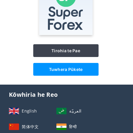
Tirohia te Pae
Tuwhera Pūkete
Kōwhiria he Reo
English
العربيّة
简体中文
हिन्दी