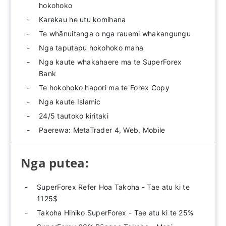
hokohoko
Karekau he utu komihana
Te whānuitanga o nga rauemi whakangungu
Nga taputapu hokohoko maha
Nga kaute whakahaere ma te SuperForex
Bank
Te hokohoko hapori ma te Forex Copy
Nga kaute Islamic
24/5 tautoko kiritaki
Paerewa: MetaTrader 4, Web, Mobile
Nga putea:
SuperForex Refer Hoa Takoha - Tae atu ki te
1125$
Takoha Hihiko SuperForex - Tae atu ki te 25%