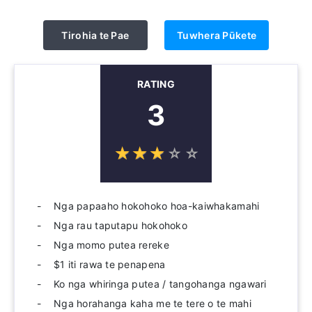
Tirohia te Pae
Tuwhera Pūkete
RATING
3
☆
★
☆
★
☆
★
☆
★
☆
★
Nga papaaho hokohoko hoa-kaiwhakamahi
Nga rau taputapu hokohoko
Nga momo putea rereke
$1 iti rawa te penapena
Ko nga whiringa putea / tangohanga ngawari
Nga horahanga kaha me te tere o te mahi