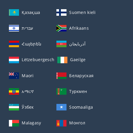
Қазақша
Suomen kieli
עברית
Afrikaans
Հայերեն
آذربايجان
Lëtzebuergesch
Gaeilge
Maori
Беларуская
አማርኛ
Туркмен
Ўзбек
Soomaaliga
Malagasy
Монгол