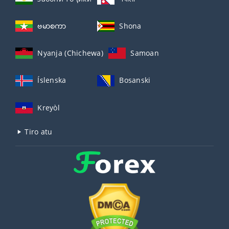
ဗမာစကာ
Shona
Nyanja (Chichewa)
Samoan
Íslenska
Bosanski
Kreyòl
Tiro atu