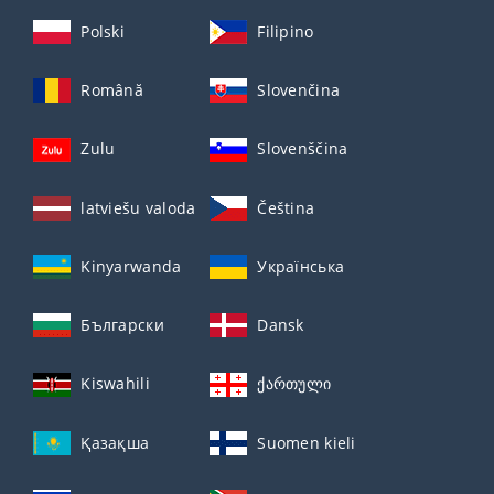
Polski
Filipino
Română
Slovenčina
Zulu
Slovenščina
latviešu valoda
Čeština
Kinyarwanda
Українська
Български
Dansk
Kiswahili
ქართული
Қазақша
Suomen kieli