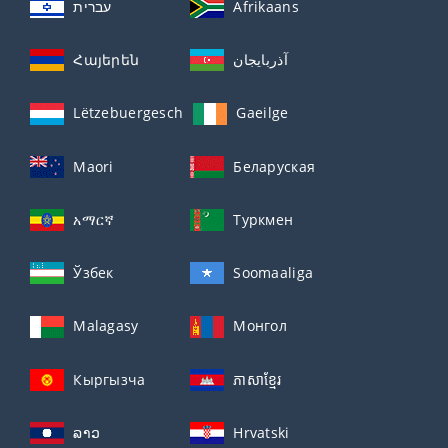
עברית
Afrikaans
Հայերեն
آذربايجان
Lëtzebuergesch
Gaeilge
Maori
Беларуская
አማርኛ
Туркмен
Ўзбек
Soomaaliga
Malagasy
Монгол
Кыргызча
ភាសាខ្មែរ
ລາວ
Hrvatski