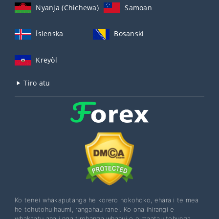
Nyanja (Chichewa)
Samoan
Íslenska
Bosanski
Kreyòl
Tiro atu
Ko tenei whakaputanga he korero hokohoko, ehara i te mea
he tohutohu haumi, rangahau ranei. Ko ona ihirangi e
whakaatu ana i nga tirohanga whanui o o maatau tohunga,