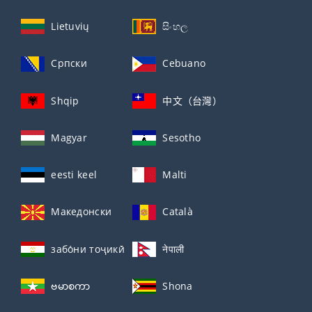
Lietuvių
සිංහල
Српски
Cebuano
Shqip
中文（台灣）
Magyar
Sesotho
eesti keel
Malti
Македонски
Català
забо́ни тоҷикӣ́
नेपाली
ဗမာစကာ
Shona