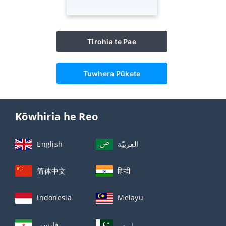
Tirohia te Pae
Tuwhera Pūkete
Kōwhiria he Reo
English
العربيّة
简体中文
हिन्दी
Indonesia
Melayu
اردو
فارسی