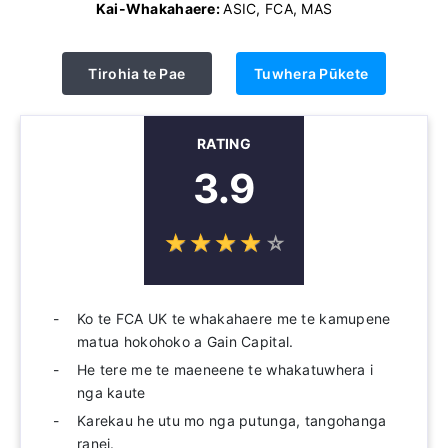
Kai-Whakahaere:
ASIC, FCA, MAS
Tirohia te Pae
Tuwhera Pūkete
RATING
3.9
☆
★
☆
★
☆
★
☆
★
☆
★
Ko te FCA UK te whakahaere me te kamupene
matua hokohoko a Gain Capital.
He tere me te maeneene te whakatuwhera i
nga kaute
Karekau he utu mo nga putunga, tangohanga
ranei.