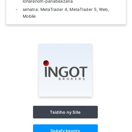
loharanom-panabeazana
sehatra: MetaTrader 4, MetaTrader 5, Web,
Mobile
Tsidiho ny Site
Sokafy kaonty