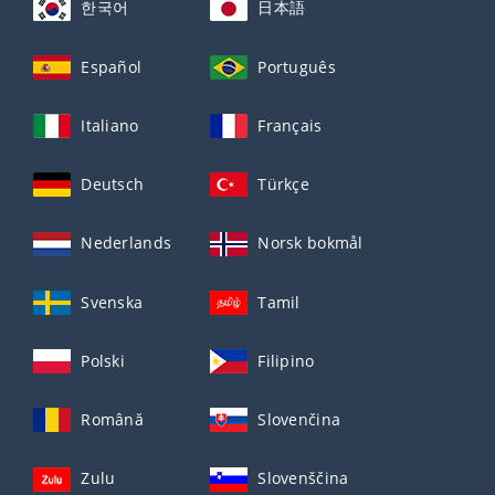
한국어
日本語
Español
Português
Italiano
Français
Deutsch
Türkçe
Nederlands
Norsk bokmål
Svenska
Tamil
Polski
Filipino
Română
Slovenčina
Zulu
Slovenščina