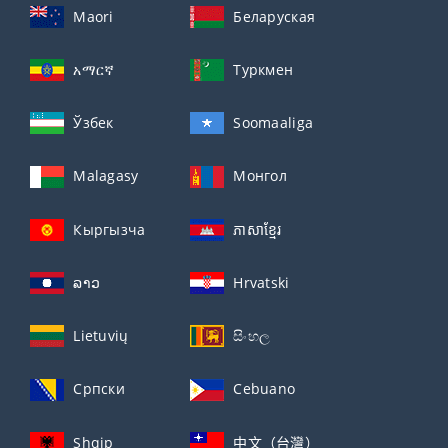
Maori
Беларуская
አማርኛ
Туркмен
Ўзбек
Soomaaliga
Malagasy
Монгол
Кыргызча
ភាសាខ្មែរ
ລາວ
Hrvatski
Lietuvių
සිංහල
Српски
Cebuano
Shqip
中文（台灣）