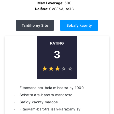
Max Leverage:
500
Dalàna:
SVGFSA, ASIC
Tsidiho ny Site
Sokafy kaonty
RATING
3
☆
★
☆
★
☆
★
☆
★
☆
★
Fitaovana ara-bola mihoatra ny 1000
Sehatra ara-barotra mandroso
Safidy kaonty marobe
Fitaovam-barotra isan-karazany sy