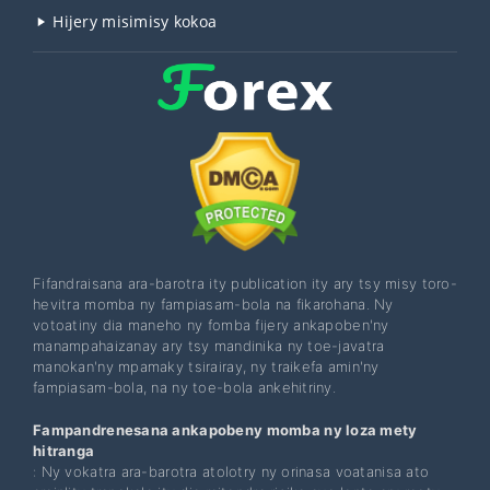
Hijery misimisy kokoa
Fifandraisana ara-barotra ity publication ity ary tsy misy toro-
hevitra momba ny fampiasam-bola na fikarohana. Ny
votoatiny dia maneho ny fomba fijery ankapoben'ny
manampahaizanay ary tsy mandinika ny toe-javatra
manokan'ny mpamaky tsirairay, ny traikefa amin'ny
fampiasam-bola, na ny toe-bola ankehitriny.
Fampandrenesana ankapobeny momba ny loza mety
hitranga
: Ny vokatra ara-barotra atolotry ny orinasa voatanisa ato