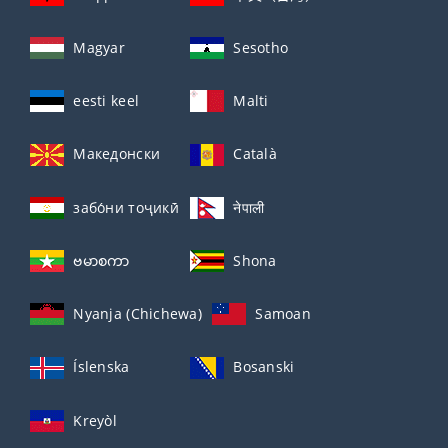
Magyar
Sesotho
eesti keel
Malti
Македонски
Català
забо́ни тоҷикӣ́
नेपाली
ဗမာစကာ
Shona
Nyanja (Chichewa)
Samoan
Íslenska
Bosanski
Kreyòl