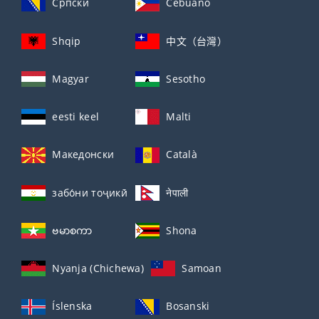
Српски
Cebuano
Shqip
中文（台灣）
Magyar
Sesotho
eesti keel
Malti
Македонски
Català
забо́ни тоҷикӣ́
नेपाली
ဗမာစကာ
Shona
Nyanja (Chichewa)
Samoan
Íslenska
Bosanski