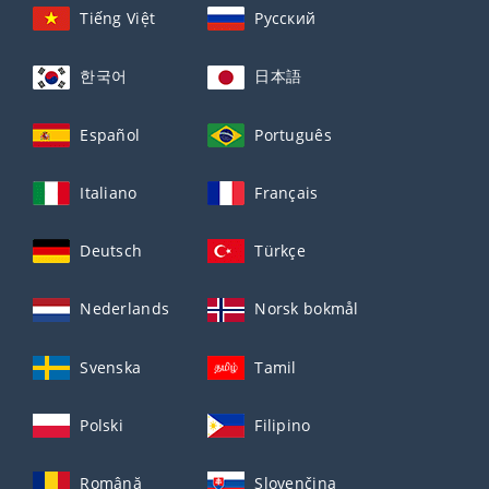
Tiếng Việt
Русский
한국어
日本語
Español
Português
Italiano
Français
Deutsch
Türkçe
Nederlands
Norsk bokmål
Svenska
Tamil
Polski
Filipino
Română
Slovenčina