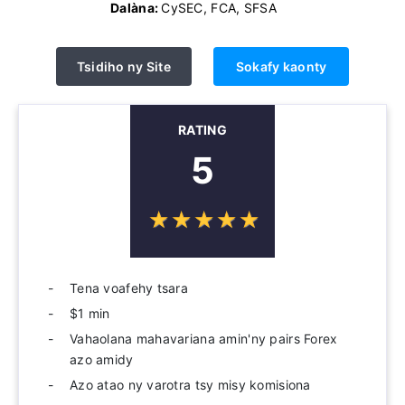
Dalàna:
CySEC, FCA, SFSA
Tsidiho ny Site
Sokafy kaonty
RATING
5
☆
★
☆
★
☆
★
☆
★
☆
★
Tena voafehy tsara
$1 min
Vahaolana mahavariana amin'ny pairs Forex
azo amidy
Azo atao ny varotra tsy misy komisiona