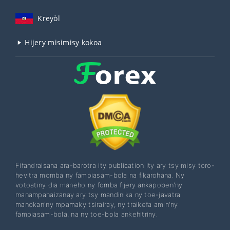
Kreyòl
Hijery misimisy kokoa
Fifandraisana ara-barotra ity publication ity ary tsy misy toro-
hevitra momba ny fampiasam-bola na fikarohana. Ny
votoatiny dia maneho ny fomba fijery ankapoben'ny
manampahaizanay ary tsy mandinika ny toe-javatra
manokan'ny mpamaky tsirairay, ny traikefa amin'ny
fampiasam-bola, na ny toe-bola ankehitriny.