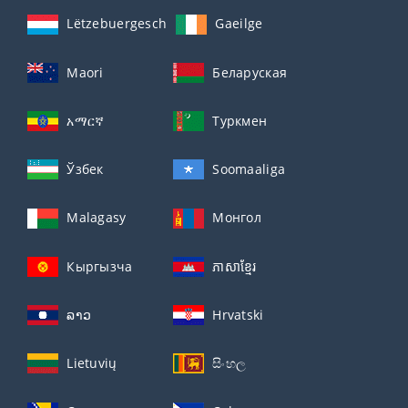
Lëtzebuergesch
Gaeilge
Maori
Беларуская
አማርኛ
Туркмен
Ўзбек
Soomaaliga
Malagasy
Монгол
Кыргызча
ភាសាខ្មែរ
ລາວ
Hrvatski
Lietuvių
සිංහල