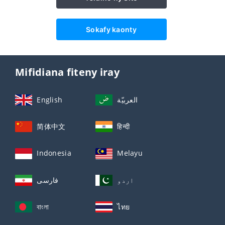
Sokafy kaonty
Mifidiana fiteny iray
English
العربيّة
简体中文
हिन्दी
Indonesia
Melayu
اردو
فارسی
বাংলা
ไทย