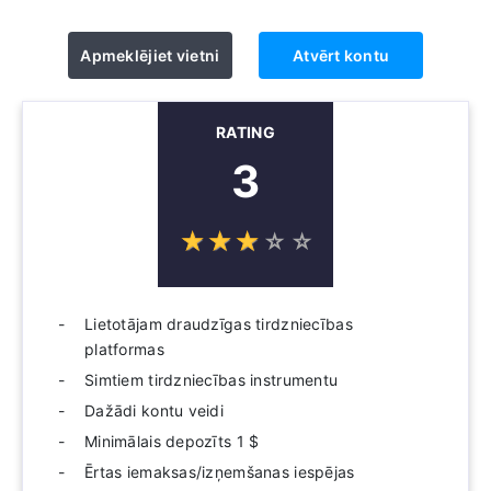
Apmeklējiet vietni
Atvērt kontu
RATING
3
☆
★
☆
★
☆
★
☆
★
☆
★
Lietotājam draudzīgas tirdzniecības
platformas
Simtiem tirdzniecības instrumentu
Dažādi kontu veidi
Minimālais depozīts 1 $
Ērtas iemaksas/izņemšanas iespējas