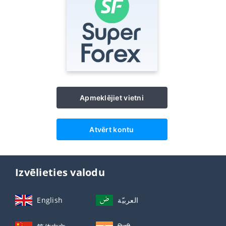
Apmeklējiet vietni
Atvērt kontu
Izvēlieties valodu
English
العربيّة