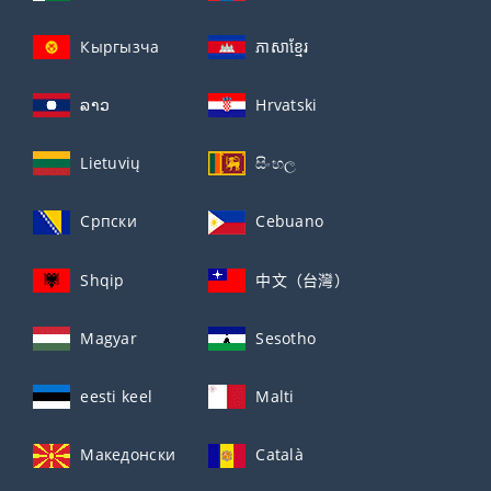
Кыргызча
ភាសាខ្មែរ
ລາວ
Hrvatski
Lietuvių
සිංහල
Српски
Cebuano
Shqip
中文（台灣）
Magyar
Sesotho
eesti keel
Malti
Македонски
Català