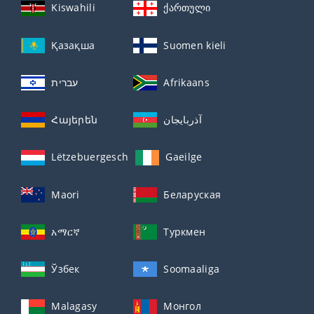
Kiswahili
ქართული
Қазақша
Suomen kieli
עברית
Afrikaans
Հայերեն
آذربايجان
Lëtzebuergesch
Gaeilge
Maori
Беларуская
አማርኛ
Туркмен
Ўзбек
Soomaaliga
Malagasy
Монгол