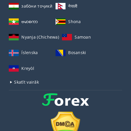
забо́ни тоҷикӣ́
नेपाली
ဗမာစကာ
Shona
Nyanja (Chichewa)
Samoan
Íslenska
Bosanski
Kreyòl
Skatīt vairāk