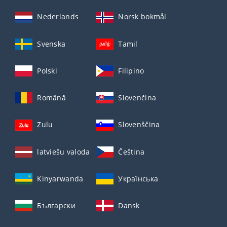
Nederlands
Norsk bokmål
Svenska
Tamil
Polski
Filipino
Română
Slovenčina
Zulu
Slovenščina
latviešu valoda
Čeština
Kinyarwanda
Українська
Български
Dansk