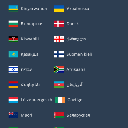
Kinyarwanda
Українська
Български
Dansk
Kiswahili
ქართული
Қазақша
Suomen kieli
עברית
Afrikaans
Հայերեն
آذربايجان
Lëtzebuergesch
Gaeilge
Maori
Беларуская