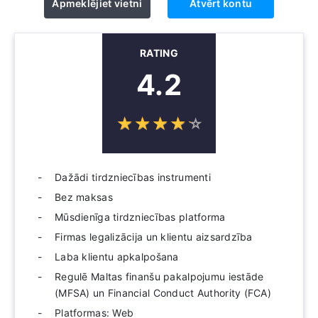
Apmeklējiet vietni
Atvērt kontu
RATING
4.2
☆
★
☆
★
☆
★
☆
★
☆
★
Dažādi tirdzniecības instrumenti
Bez maksas
Mūsdienīga tirdzniecības platforma
Firmas legalizācija un klientu aizsardzība
Laba klientu apkalpošana
Regulē Maltas finanšu pakalpojumu iestāde
(MFSA) un Financial Conduct Authority (FCA)
Platformas: Web