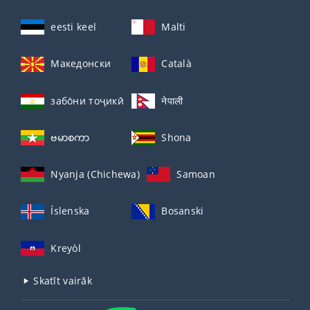
eesti keel
Malti
Македонски
Català
забо́ни тоҷикӣ́
नेपाली
ဗမာစကာ
Shona
Nyanja (Chichewa)
Samoan
Íslenska
Bosanski
Kreyòl
Skatīt vairāk