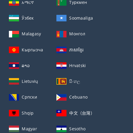
አማርኛ
Туркмен
Ўзбек
Soomaaliga
Malagasy
Монгол
Кыргызча
ភាសាខ្មែរ
ລາວ
Hrvatski
Lietuvių
සිංහල
Српски
Cebuano
Shqip
中文（台灣）
Magyar
Sesotho