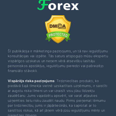
Šī publikācija ir mārketinga paziņojums, un tā nav ieguldījumu
konsultācijas vai izpēte. Tās saturs atspoguļo mūsu ekspertu
vispārīgos uzskatus un neņem vērā atsevišķu lasītāju
personiskos apstākļus, ieguldījumu pieredzi vai pašreizējo
finansiālo stāvokli.
Vispārējs riska paziņojums
: Tirdzniecības produkti, ko
piedāvā šajā tīmekļa vietnē uzskaitītais uzņēmums, ir saistīti
ar augstu riska līmeni un var izraisīt visu jūsu līdzekļu
zaudēšanu. Jums vajadzētu apsvērt, vai varat atļauties
uzņemties lielu risku zaudēt naudu. Pirms pieņemat lēmumu
par tirdzniecību, jums ir jāpārliecinās, ka saprotat ar to
saistītos riskus, kā arī jāņem vērā jūsu ieguldījumu mērķi un
pieredzes līmenis.