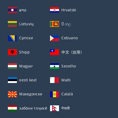
ລາວ
Hrvatski
Lietuvių
සිංහල
Српски
Cebuano
Shqip
中文（台灣）
Magyar
Sesotho
eesti keel
Malti
Македонски
Català
забо́ни тоҷикӣ́
नेपाली