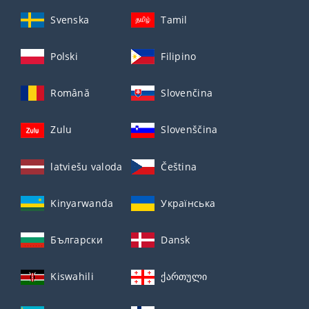
Svenska
Tamil
Polski
Filipino
Română
Slovenčina
Zulu
Slovenščina
latviešu valoda
Čeština
Kinyarwanda
Українська
Български
Dansk
Kiswahili
ქართული