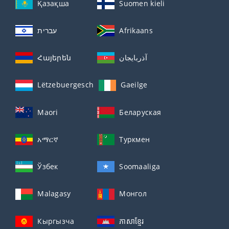
Қазақша
Suomen kieli
עברית
Afrikaans
Հայերեն
آذربايجان
Lëtzebuergesch
Gaeilge
Maori
Беларуская
አማርኛ
Туркмен
Ўзбек
Soomaaliga
Malagasy
Монгол
Кыргызча
ភាសាខ្មែរ