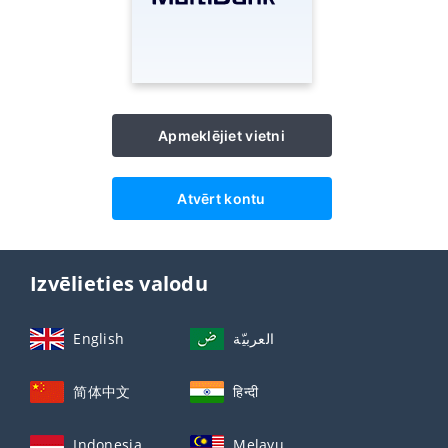
Apmeklējiet vietni
Atvērt kontu
Izvēlieties valodu
English
العربيّة
简体中文
हिन्दी
Indonesia
Melayu