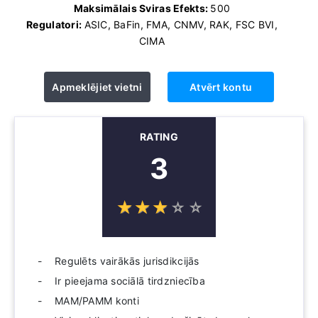
Maksimālais Sviras Efekts:
500
Regulatori:
ASIC, BaFin, FMA, CNMV, RAK, FSC BVI,
CIMA
Apmeklējiet vietni
Atvērt kontu
RATING
3
☆
★
☆
★
☆
★
☆
★
☆
★
Regulēts vairākās jurisdikcijās
Ir pieejama sociālā tirdzniecība
MAM/PAMM konti