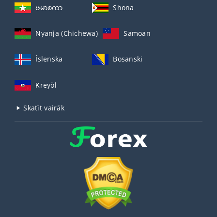
ဗမာစကာ
Shona
Nyanja (Chichewa)
Samoan
Íslenska
Bosanski
Kreyòl
Skatīt vairāk