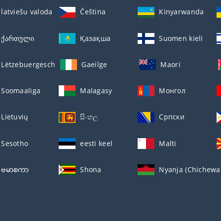
latviešu valoda
Čeština
Kinyarwanda
ქართული
Қазақша
Suomen kieli
Lëtzebuergesch
Gaeilge
Maori
Soomaaliga
Malagasy
Монгол
Lietuvių
සිංහල
Српски
Sesotho
eesti keel
Malti
ဗမာစကာ
Shona
Nyanja (Chichewa