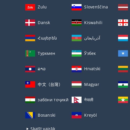
Zulu
Slovenščina
Dansk
Kiswahili
Հայերեն
آذربايجان
Туркмен
Ўзбек
ລາວ
Hrvatski
中文（台灣）
Magyar
забо́ни тоҷикӣ́
नेपाली
Bosanski
Kreyòl
Skatīt vairāk