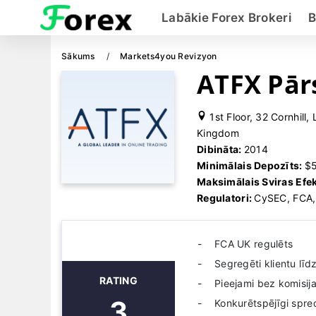
Labākie Forex Brokeri
B
Sākums
Markets4you Revizyon
ATFX Pār
1st Floor, 32 Cornhill
Kingdom
Dibināta:
2014
Minimālais Depozīts:
$
Maksimālais Sviras Efe
Regulatori:
CySEC, FCA,
FCA UK regulēts
Segregēti klientu līdz
RATING
Pieejami bez komisij
3
Konkurētspējīgi spre