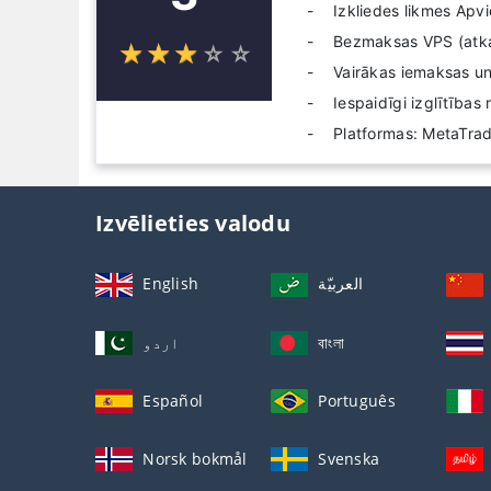
Izkliedes likmes Apvie
Bezmaksas VPS (atka
☆
★
☆
★
☆
★
☆
★
☆
★
Vairākas iemaksas u
Iespaidīgi izglītības 
Platformas: MetaTrad
Izvēlieties valodu
English
العربيّة
اردو
বাংলা
Español
Português
Norsk bokmål
Svenska