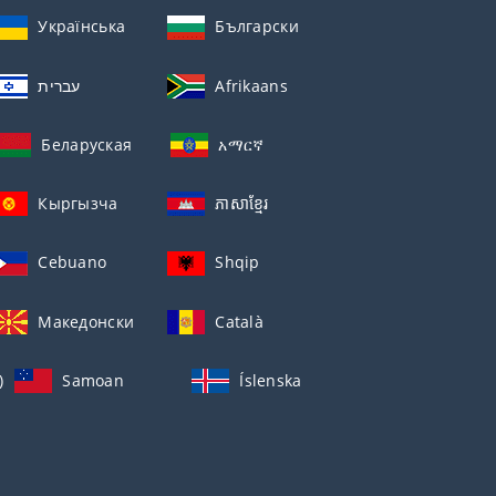
Українська
Български
עברית
Afrikaans
Беларуская
አማርኛ
Кыргызча
ភាសាខ្មែរ
Cebuano
Shqip
Македонски
Català
)
Samoan
Íslenska