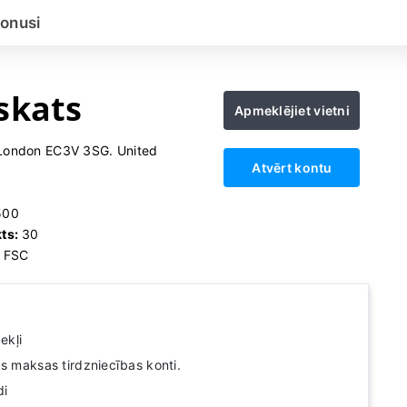
onusi
skats
Apmeklējiet vietni
, London EC3V 3SG. United
Atvērt kontu
500
kts:
30
 FSC
ekļi
as maksas tirdzniecības konti.
di