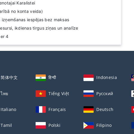
notajai Karalistei
rībā no konta veida)
n izņemšanas iespējas bez maksas
resursi, ikdienas tirgus ziņas un analīze
er 4
简体中文
हिन्दी
Indonesia
ไทย
Tiếng Việt
Русский
Italiano
Français
Deutsch
Tamil
Polski
Filipino