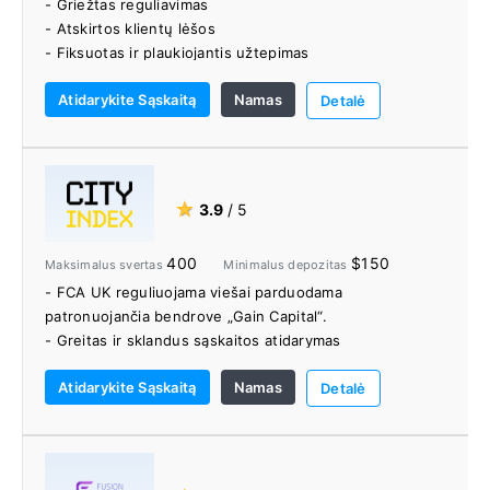
- Griežtas reguliavimas
- Nėra debeto likučio garantijos
- Atskirtos klientų lėšos
- Nemokamas VPS
- Fiksuotas ir plaukiojantis užtepimas
- 9 skirtingos bazinės valiutos, 7 skirtingi sąskaitų tipai
Atidarykite Sąskaitą
Namas
- Galimas svertas iki 1:1000.
Detalė
- Daugiau nei 200 rinkų, kuriose prekiaujama Forex,
metalais, indeksais ir žaliavomis
- Nemokamas MT4 VPS (virtualus privatus serveris)
- Myfxbook AutoTrade, PMAM
★
3.9
/ 5
400
$150
Maksimalus svertas
Minimalus depozitas
- FCA UK reguliuojama viešai parduodama
patronuojančia bendrove „Gain Capital“.
- Greitas ir sklandus sąskaitos atidarymas
- Jokie mokesčiai neimami už įnešimą ar išėmimą.
Atidarykite Sąskaitą
Namas
- Daugiau nei 12 000 instrumentų, kuriais galima
Detalė
prekiauti, apimantis kelias turto klases.
- Maži mokesčiai už Forex ir indeksų CFD
- Daug funkcijų, internetinė patentuota prekybos
platforma.