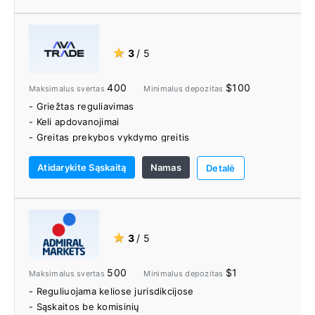
- Pro Trader įrankiai
- Švietimo ištekliai
★
3
/ 5
400
$100
Maksimalus svertas
Minimalus depozitas
- Griežtas reguliavimas
- Keli apdovanojimai
- Greitas prekybos vykdymo greitis
- Sandariai plinta
Atidarykite Sąskaitą
Namas
- Jokio komisinio
Detalė
- Galingos ir lanksčios prekybos platformos
- Didelis prekybos priemonių pasirinkimas
- Autochartistas
- Socialinės prekybos platformos
★
3
/ 5
- Leidžiamas apsidraudimas ir skalpavimas
- Jokių indėlių ar išėmimo mokesčių
500
$1
Maksimalus svertas
Minimalus depozitas
- Reguliuojama keliose jurisdikcijose
- Sąskaitos be komisinių