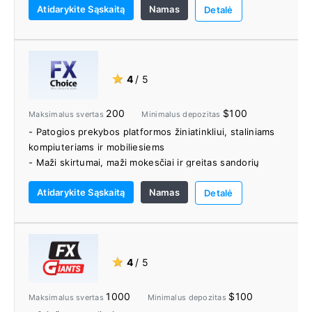
Atidarykite Sąskaitą
Namas
subjektų
Detalė
- Mažos minimalios depozito ir prekybos sumos
- Visi jūsų pinigai yra atskirti ir laikomi saugiose ir
licencijuotose finansų įstaigose
- Įnešimai ir išėmimai yra visiškai nemokami
★
4
/ 5
- „Deriv“ palaikymo komanda pasiekiama 24 valandas
per parą, 7 dienas per savaitę
200
$100
Maksimalus svertas
Minimalus depozitas
- Patogios prekybos platformos žiniatinkliui, staliniams
kompiuteriams ir mobiliesiems
- Maži skirtumai, maži mokesčiai ir greitas sandorių
vykdymo greitis
Atidarykite Sąskaitą
Namas
- Leidžiamas apsidraudimas, skalpavimas ir ekspertų
Detalė
patarėjai (EA).
- Geras greito ir paprasto finansavimo pasirinkimas
- Sąskaitos be komisinių
- Elektroninio ryšio tinklas (ECN)
★
4
/ 5
- Neprekiaujantis stalas (NDD)
- Pips+ programa, skirta sumažinti komisinius ir
1000
$100
Maksimalus svertas
Minimalus depozitas
nuolaidas