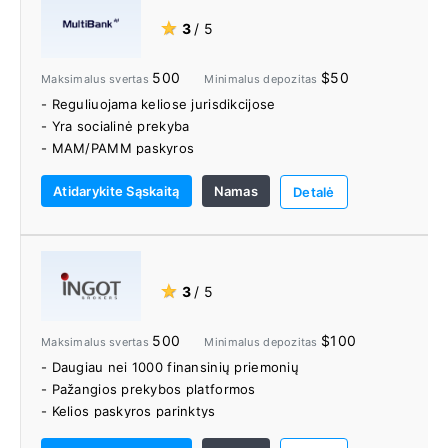
- DARVINAI
★
3
/ 5
- Tiesioginė prieiga prie rinkos (DMA)
- FIX API
500
$50
Maksimalus svertas
Minimalus depozitas
- Nemokami erkių duomenys
- Reguliuojama keliose jurisdikcijose
- Nėra JAV klientų
- Yra socialinė prekyba
- Mokomoji medžiaga ribota
- MAM/PAMM paskyros
- Minimalus 500 USD depozitas
- Nemokamas VPS teikiamas visiems klientams
Atidarykite Sąskaitą
Namas
- Analizė ir prekybos signalai, kuriuos teikia
Detalė
Autochartist
★
3
/ 5
500
$100
Maksimalus svertas
Minimalus depozitas
- Daugiau nei 1000 finansinių priemonių
- Pažangios prekybos platformos
- Kelios paskyros parinktys
- Įvairių prekybos įrankių ir mokymo išteklių