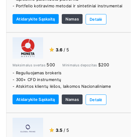
- Portfelio kotiravimo metodai ir sintetiniai instrumentai
- Švietimo centras
Atidarykite Sąskaitą
Namas
Detalė
★
3.6
/ 5
500
$200
Maksimalus svertas
Minimalus depozitas
- Reguliuojamas brokeris
- 300+ CFD instrumentų
- Atskirtos klientų lėšos, laikomos Nacionaliniame
Australijos banke
Atidarykite Sąskaitą
Namas
- Išsamios ir patogios „Moneta Markets“ žiniatinklio ir
Detalė
mobiliosios platformos
- Išskirtinės prekybos priemonės, įskaitant rinkos
nuotaikas ir rinkos šurmulį
- Mokomosios medžiagos įvairovė
★
3.5
/ 5
- Prekyba be komisinių