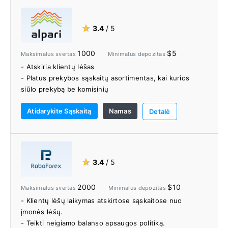
- Na klientų palaikymas
- Profesionalių prekybininkų ir rinkos analitikų
tiesioginiai internetiniai seminarai
★
3.4
/ 5
- Profesionalių prekybininkų VIP prekybos įspėjimai
1000
$5
Maksimalus svertas
Minimalus depozitas
- Atskiria klientų lėšas
- Platus prekybos sąskaitų asortimentas, kai kurios
siūlo prekybą be komisinių
- Pasiekite Forex ECN su 1:1000 svertu
Atidarykite Sąskaitą
Namas
- Minimalus įnašas 5 USD
Detalė
- Prekiaukite MetaTrader 4 ir MetaTrader 5 žiniatinklyje,
darbalaukyje ir mobiliajame telefone
- Konkursai ir akcijos su tikrais piniginiais prizais
- Prisijunkite prie Alpari Copy Trading programos
★
3.4
/ 5
2000
$10
Maksimalus svertas
Minimalus depozitas
- Klientų lėšų laikymas atskirtose sąskaitose nuo
įmonės lėšų.
- Teikti neigiamo balanso apsaugos politiką.