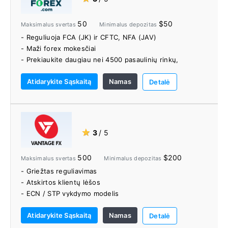
50
$50
Maksimalus svertas
Minimalus depozitas
- Reguliuoja FCA (JK) ir CFTC, NFA (JAV)
- Maži forex mokesčiai
- Prekiaukite daugiau nei 4500 pasaulinių rinkų,
įskaitant 80 ir daugiau Forex porų, tūkstančius akcijų,
Atidarykite Sąskaitą
Namas
populiarių kriptovaliutų ir kt.
Detalė
- Jokio išėmimo mokesčio
- „TradingView“ diagramos, integruotos į žiniatinklio
platformą
- Platus švietimo ir tyrimo priemonių pasirinkimas
★
3
/ 5
500
$200
Maksimalus svertas
Minimalus depozitas
- Griežtas reguliavimas
- Atskirtos klientų lėšos
- ECN / STP vykdymo modelis
- 300+ CFD prekybos priemonių
Atidarykite Sąskaitą
Namas
- Sąskaitos be komisinių
Detalė
- MT4 išmanieji prekybininko įrankiai