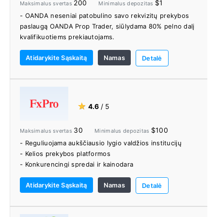
200
$1
Maksimalus svertas
Minimalus depozitas
- OANDA neseniai patobulino savo rekvizitų prekybos
paslaugą OANDA Prop Trader, siūlydama 80% pelno dalį
kvalifikuotiems prekiautojams.
- „OANDA Trade“ žiniatinklio platforma aptarnauja
Atidarykite Sąskaitą
Namas
rimtus dienos prekybininkus su 100 ir daugiau
Detalė
techninių rodiklių, ekonomine perdanga ir „Dow Jones“
naujienų kanalu.
- Siūlo gerai suprojektuotas platformas
- Teikia aukščiausios kokybės tyrimų pasiūlymus
★
4.6
/ 5
30
$100
Maksimalus svertas
Minimalus depozitas
- Reguliuojama aukščiausio lygio valdžios institucijų
- Kelios prekybos platformos
- Konkurencingi spredai ir kainodara
- Platus prekybos priemonių asortimentas
Atidarykite Sąskaitą
Namas
- Jokio prekybos stalo įsikišimo
Detalė
- Puikus klientų aptarnavimas visą parą
- Turtingi švietimo ištekliai