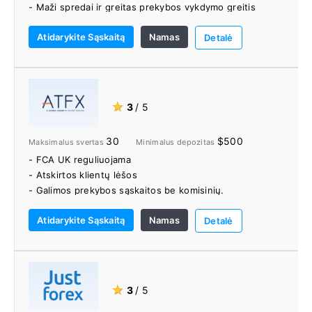
- Maži spredai ir greitas prekybos vykdymo greitis
- Patogios prekybos platformos
Atidarykite Sąskaitą
Namas
- Pažangūs prekybos įrankiai
Detalė
- 4000+ valiutų, energijos, metalų, žemės ūkio,
indeksų, obligacijų, ETF ir akcijų CFD
- 4500 ir daugiau pavienių akcijų ir ETF
- MetaTrader Supreme Edition
★
3
/ 5
- Premium Analytics
- Minimalus 1 USD įnašas
30
$500
Maksimalus svertas
Minimalus depozitas
- Islamo sąskaitos
- FCA UK reguliuojama
- Atskirtos klientų lėšos
- Galimos prekybos sąskaitos be komisinių.
- Konkurencingi spredai
Atidarykite Sąskaitą
Namas
- Lažybos JK
Detalė
- Nemokamas VPS (priklauso nuo paskyros tipo)
- Kelios nemokamos įnešimo ir išėmimo galimybės
- Įspūdingi švietimo ištekliai, kasdienės rinkos
naujienos ir analizė
★
3
/ 5