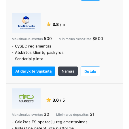
- Užšaldymo greitis
- Inside Viewer
- „easyMarkets“ programa
- Nemokamas garantuotas stop loss
★
3.8
/ 5
- Prekybos centrinis grafikas ir signalai
500
$500
Maksimalus svertas
Minimalus depozitas
- CySEC reglamentas
- Atskirtos klientų paskyros
- Sandariai plinta
- Socialinė / kopijavimo prekybos platforma
Atidarykite Sąskaitą
Namas
- EA paketas išplečia funkcijų rinkinį
Detalė
★
3.6
/ 5
30
$1
Maksimalus svertas
Minimalus depozitas
- Griežtas ES operacijų reglamentavimas
- Išplėstinė patentuota platforma