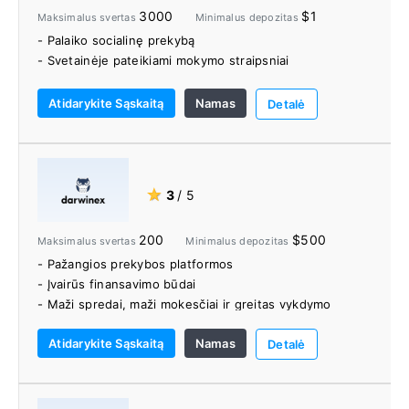
3000
$1
Maksimalus svertas
Minimalus depozitas
- Palaiko socialinę prekybą
- Svetainėje pateikiami mokymo straipsniai
Atidarykite Sąskaitą
Namas
Detalė
★
3
/ 5
200
$500
Maksimalus svertas
Minimalus depozitas
- Pažangios prekybos platformos
- Įvairūs finansavimo būdai
- Maži spredai, maži mokesčiai ir greitas vykdymo
greitis
Atidarykite Sąskaitą
Namas
- Griežtas reguliavimas
Detalė
- FSCS draudimas
- Atskirtos sąskaitos
- Socialinė prekyba