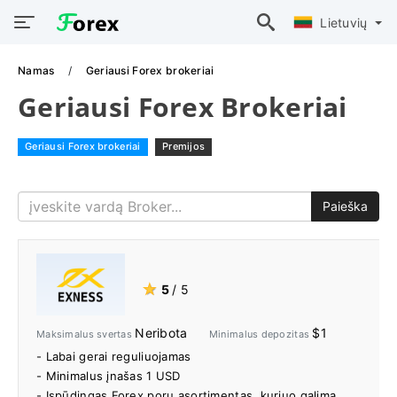
Lietuvių
Namas
Geriausi Forex brokeriai
Geriausi Forex Brokeriai
Geriausi Forex brokeriai
Premijos
Paieška
★
5
/ 5
Neribota
$1
Maksimalus svertas
Minimalus depozitas
- Labai gerai reguliuojamas
- Minimalus įnašas 1 USD
- Įspūdingas Forex porų asortimentas, kuriuo galima