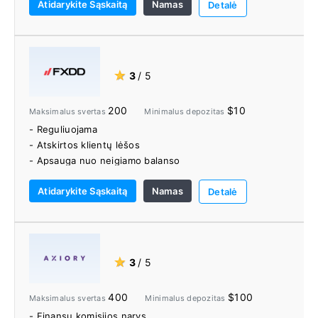
Atidarykite Sąskaitą
Namas
Detalė
★
3
/ 5
200
$10
Maksimalus svertas
Minimalus depozitas
- Reguliuojama
- Atskirtos klientų lėšos
- Apsauga nuo neigiamo balanso
- Investuotojų kompensavimo schema
Atidarykite Sąskaitą
Namas
- Sąskaitos be komisinių
Detalė
- Prekybos centras
- Nemokamas VPS
★
3
/ 5
400
$100
Maksimalus svertas
Minimalus depozitas
- Finansų komisijos narys