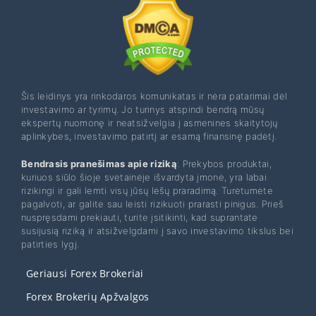
Šis leidinys yra rinkodaros komunikatas ir nėra patarimai dėl
investavimo ar tyrimų. Jo turinys atspindi bendrą mūsų
ekspertų nuomonę ir neatsižvelgia į asmenines skaitytojų
aplinkybes, investavimo patirtį ar esamą finansinę padėtį.
Bendrasis pranešimas apie riziką
: Prekybos produktai,
kuriuos siūlo šioje svetainėje išvardyta įmonė, yra labai
rizikingi ir gali lemti visų jūsų lėšų praradimą. Turėtumėte
pagalvoti, ar galite sau leisti rizikuoti prarasti pinigus. Prieš
nuspręsdami prekiauti, turite įsitikinti, kad suprantate
susijusią riziką ir atsižvelgdami į savo investavimo tikslus bei
patirties lygį.
Geriausi Forex Brokeriai
Forex Brokerių Apžvalgos