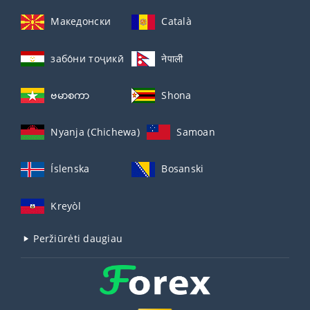
Македонски
Català
забо́ни тоҷикӣ́
नेपाली
ဗမာစကာ
Shona
Nyanja (Chichewa)
Samoan
Íslenska
Bosanski
Kreyòl
Peržiūrėti daugiau