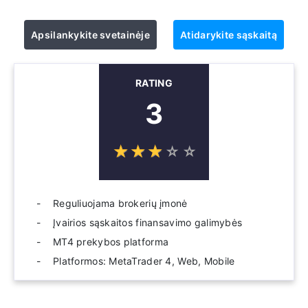
Apsilankykite svetainėje
Atidarykite sąskaitą
RATING
3
☆
★
☆
★
☆
★
☆
★
☆
★
Reguliuojama brokerių įmonė
Įvairios sąskaitos finansavimo galimybės
MT4 prekybos platforma
Platformos: MetaTrader 4, Web, Mobile