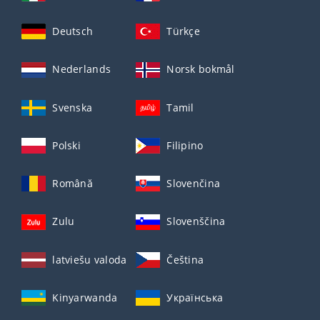
Deutsch
Türkçe
Nederlands
Norsk bokmål
Svenska
Tamil
Polski
Filipino
Română
Slovenčina
Zulu
Slovenščina
latviešu valoda
Čeština
Kinyarwanda
Українська