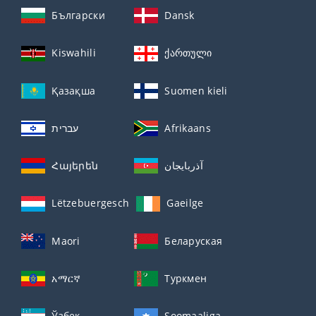
Български
Dansk
Kiswahili
ქართული
Қазақша
Suomen kieli
עברית
Afrikaans
Հայերեն
آذربايجان
Lëtzebuergesch
Gaeilge
Maori
Беларуская
አማርኛ
Туркмен
Ўзбек
Soomaaliga