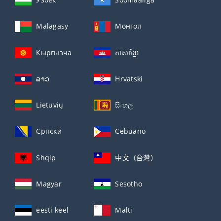
Malagasy
Монгол
Кыргызча
ភាសាខ្មែរ
ລາວ
Hrvatski
Lietuvių
සිංහල
Српски
Cebuano
Shqip
中文（台灣）
Magyar
Sesotho
eesti keel
Malti