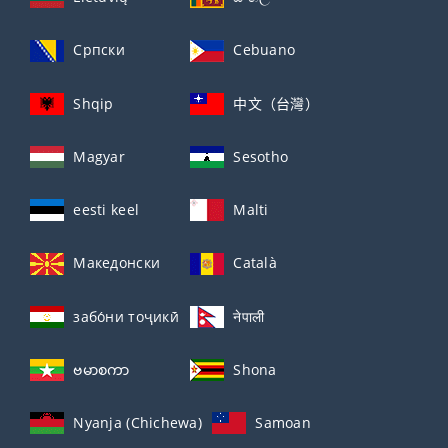
Српски
Cebuano
Shqip
中文（台灣）
Magyar
Sesotho
eesti keel
Malti
Македонски
Català
забо́ни тоҷикӣ́
नेपाली
ဗမာစကာ
Shona
Nyanja (Chichewa)
Samoan