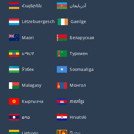
Հայերեն
آذربايجان
Lëtzebuergesch
Gaeilge
Maori
Беларуская
አማርኛ
Туркмен
Ўзбек
Soomaaliga
Malagasy
Монгол
Кыргызча
ភាសាខ្មែរ
ລາວ
Hrvatski
Lietuvių
සිංහල