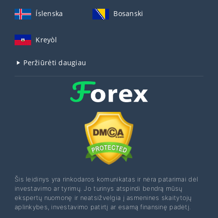
Íslenska
Bosanski
Kreyòl
Peržiūrėti daugiau
Šis leidinys yra rinkodaros komunikatas ir nėra patarimai dėl
investavimo ar tyrimų. Jo turinys atspindi bendrą mūsų
ekspertų nuomonę ir neatsižvelgia į asmenines skaitytojų
aplinkybes, investavimo patirtį ar esamą finansinę padėtį.