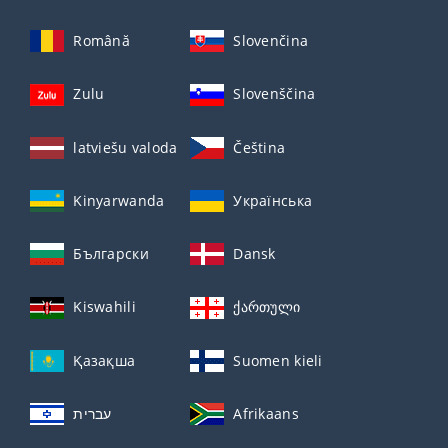
Română
Slovenčina
Zulu
Slovenščina
latviešu valoda
Čeština
Kinyarwanda
Українська
Български
Dansk
Kiswahili
ქართული
Қазақша
Suomen kieli
עברית
Afrikaans