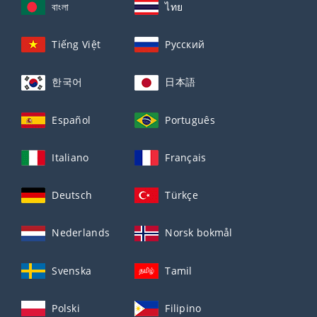
বাংলা
ไทย
Tiếng Việt
Русский
한국어
日本語
Español
Português
Italiano
Français
Deutsch
Türkçe
Nederlands
Norsk bokmål
Svenska
Tamil
Polski
Filipino