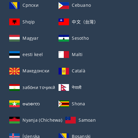
Српски
Cebuano
Shqip
中文（台灣）
Magyar
Sesotho
eesti keel
Malti
Македонски
Català
забо́ни тоҷикӣ́
नेपाली
ဗမာစကာ
Shona
Nyanja (Chichewa)
Samoan
Íslenska
Bosanski