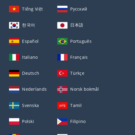
Tiếng Việt
Русский
한국어
日本語
Español
Português
Italiano
Français
Deutsch
Türkçe
Nederlands
Norsk bokmål
Svenska
Tamil
Polski
Filipino