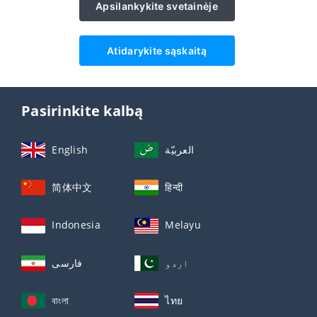
Apsilankykite svetainėje
Atidarykite sąskaitą
Pasirinkite kalbą
English
العربيّة
简体中文
हिन्दी
Indonesia
Melayu
اردو
فارسی
বাংলা
ไทย