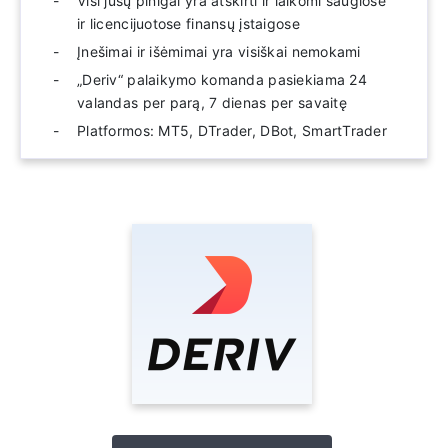
Visi jūsų pinigai yra atskirti ir laikomi saugiose
ir licencijuotose finansų įstaigose
Įnešimai ir išėmimai yra visiškai nemokami
„Deriv“ palaikymo komanda pasiekiama 24
valandas per parą, 7 dienas per savaitę
Platformos: MT5, DTrader, DBot, SmartTrader