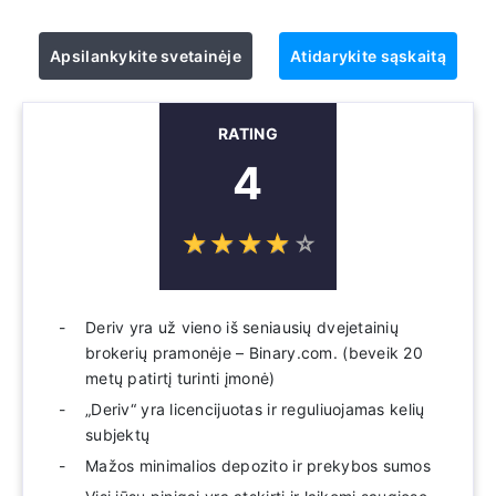
Apsilankykite svetainėje
Atidarykite sąskaitą
RATING
4
☆
★
☆
★
☆
★
☆
★
☆
★
Deriv yra už vieno iš seniausių dvejetainių
brokerių pramonėje – Binary.com. (beveik 20
metų patirtį turinti įmonė)
„Deriv“ yra licencijuotas ir reguliuojamas kelių
subjektų
Mažos minimalios depozito ir prekybos sumos