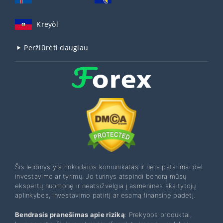
Kreyòl
Peržiūrėti daugiau
Šis leidinys yra rinkodaros komunikatas ir nėra patarimai dėl
investavimo ar tyrimų. Jo turinys atspindi bendrą mūsų
ekspertų nuomonę ir neatsižvelgia į asmenines skaitytojų
aplinkybes, investavimo patirtį ar esamą finansinę padėtį.
Bendrasis pranešimas apie riziką
: Prekybos produktai,