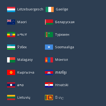
Lëtzebuergesch
Gaeilge
Maori
Беларуская
አማርኛ
Туркмен
Ўзбек
Soomaaliga
Malagasy
Монгол
Кыргызча
ភាសាខ្មែរ
ລາວ
Hrvatski
Lietuvių
සිංහල