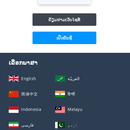
ຢ້ຽມຢາມເວັບໄຊທ໌
ເປີດບັນຊີ
ເລືອກພາສາ
English
العربيّة
简体中文
हिन्दी
Indonesia
Melayu
اردو
فارسی