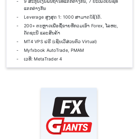
9 ສະກຸນເງິນພື້ນຖານທີ່ແຕກຕ່າງກັນ, 7 ປະເພດບັນຊີທີ່
ແຕກຕ່າງກັນ
Leverage ສູງສຸດ 1: 1000 ສາມາດໃຊ້ໄດ້.
200+ ຕະຫຼາດເພື່ອຊື້ຂາຍທີ່ກວມເອົາ Forex, ໂລຫະ,
ດັດຊະນີ ແລະສິນຄ້າ
MT4 VPS ຟຣີ (ເຊີບເວີສ່ວນຕົວ Virtual)
Myfxbook AutoTrade, PMAM
ເວທີ: MetaTrader 4