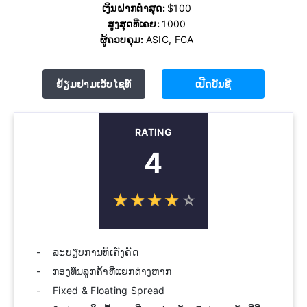
ເງິນຝາກຕໍ່າສຸດ:
$100
ສູງສຸດທີ່ເຄຍ:
1000
ຜູ້ຄວບຄຸມ:
ASIC, FCA
ຢ້ຽມຢາມເວັບໄຊທ໌
ເປີດບັນຊີ
RATING
4
☆
★
☆
★
☆
★
☆
★
☆
★
ລະບຽບການທີ່ເຄັ່ງຄັດ
ກອງທຶນລູກຄ້າທີ່ແຍກຕ່າງຫາກ
Fixed & Floating Spread