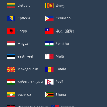
Lietuvių
සිංහල
Српски
Cebuano
Shqip
中文（台灣）
Magyar
Sesotho
eesti keel
Malti
Македонски
Català
забо́ни тоҷикӣ́
नेपाली
ဗမာစကာ
Shona