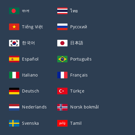
বাংলা
ไทย
Tiếng Việt
Русский
한국어
日本語
Español
Português
Italiano
Français
Deutsch
Türkçe
Nederlands
Norsk bokmål
Svenska
Tamil