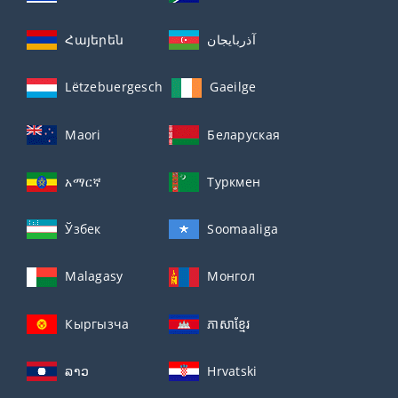
Հայերեն
آذربايجان
Lëtzebuergesch
Gaeilge
Maori
Беларуская
አማርኛ
Туркмен
Ўзбек
Soomaaliga
Malagasy
Монгол
Кыргызча
ភាសាខ្មែរ
ລາວ
Hrvatski