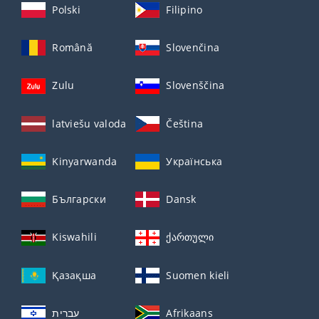
Polski
Filipino
Română
Slovenčina
Zulu
Slovenščina
latviešu valoda
Čeština
Kinyarwanda
Українська
Български
Dansk
Kiswahili
ქართული
Қазақша
Suomen kieli
עברית
Afrikaans