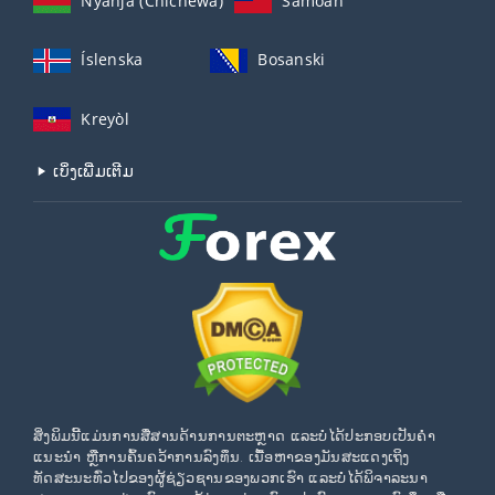
Nyanja (Chichewa)
Samoan
Íslenska
Bosanski
Kreyòl
ເບິ່ງເພີ່ມເຕີມ
ສິ່ງພິມນີ້ແມ່ນການສື່ສານດ້ານການຕະຫຼາດ ແລະບໍ່ໄດ້ປະກອບເປັນຄໍາ
ແນະນໍາ ຫຼືການຄົ້ນຄວ້າການລົງທຶນ. ເນື້ອຫາຂອງມັນສະແດງເຖິງ
ທັດສະນະທົ່ວໄປຂອງຜູ້ຊ່ຽວຊານຂອງພວກເຮົາ ແລະບໍ່ໄດ້ພິຈາລະນາ