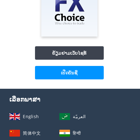
ຢ້ຽມຢາມເວັບໄຊທ໌
ເປີດບັນຊີ
ເລືອກພາສາ
English
العربيّة
简体中文
हिन्दी