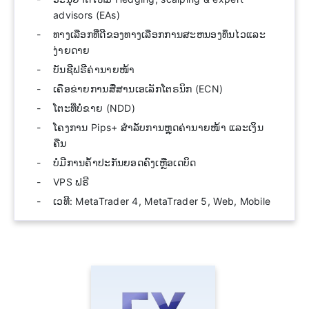
advisors (EAs)
ທາງ​ເລືອກ​ທີ່​ດີ​ຂອງ​ທາງ​ເລືອກ​ການ​ສະ​ຫນອງ​ທຶນ​ໄວ​ແລະ​
ງ່າຍ​ດາຍ​
ບັນຊີຟຣີຄ່ານາຍໜ້າ
ເຄືອຂ່າຍການສື່ສານເອເລັກໂຕຣນິກ (ECN)
ໂຕະທີ່ບໍ່ຂາຍ (NDD)
ໂຄງການ Pips+ ສຳລັບການຫຼຸດຄ່ານາຍໜ້າ ແລະເງິນ
ຄືນ
ບໍ່ມີການຄໍ້າປະກັນຍອດຄົງເຫຼືອເດບິດ
VPS ຟຣີ
ເວທີ: MetaTrader 4, MetaTrader 5, Web, Mobile