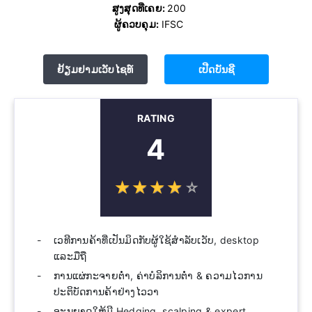
ສູງສຸດທີ່ເຄຍ:
200
ຜູ້ຄວບຄຸມ:
IFSC
ຢ້ຽມຢາມເວັບໄຊທ໌
ເປີດບັນຊີ
RATING
4
☆
★
☆
★
☆
★
☆
★
☆
★
ເວທີການຄ້າທີ່ເປັນມິດກັບຜູ້ໃຊ້ສໍາລັບເວັບ, desktop
ແລະມືຖື
ການແຜ່ກະຈາຍຕ່ໍາ, ຄ່າບໍລິການຕ່ໍາ & ຄວາມໄວການ
ປະຕິບັດການຄ້າຢ່າງໄວວາ
ອະນຸຍາດໃຫ້ມີ Hedging, scalping & expert