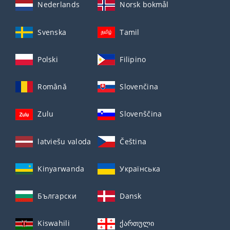
Nederlands
Norsk bokmål
Svenska
Tamil
Polski
Filipino
Română
Slovenčina
Zulu
Slovenščina
latviešu valoda
Čeština
Kinyarwanda
Українська
Български
Dansk
Kiswahili
ქართული