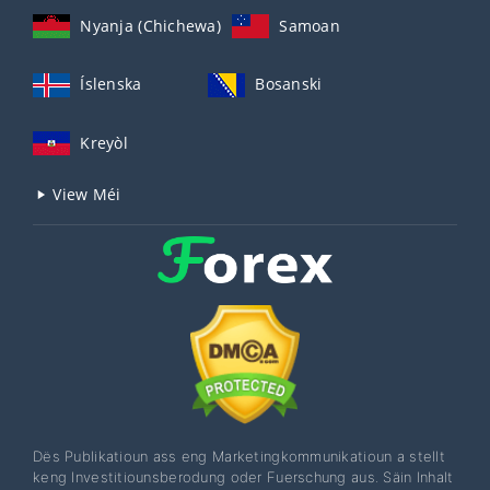
Nyanja (Chichewa)
Samoan
Íslenska
Bosanski
Kreyòl
View Méi
Dës Publikatioun ass eng Marketingkommunikatioun a stellt
keng Investitiounsberodung oder Fuerschung aus. Säin Inhalt