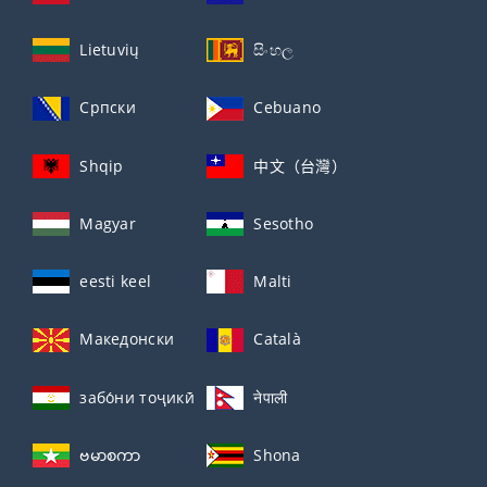
Lietuvių
සිංහල
Српски
Cebuano
Shqip
中文（台灣）
Magyar
Sesotho
eesti keel
Malti
Македонски
Català
забо́ни тоҷикӣ́
नेपाली
ဗမာစကာ
Shona