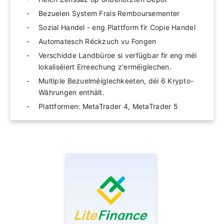
Bezuelen System Frais Remboursementer
Sozial Handel - eng Plattform fir Copie Handel
Automatesch Réckzuch vu Fongen
Verschidde Landbüroe si verfügbar fir eng méi
lokaliséiert Erreechung z'erméiglechen.
Multiple Bezuelméiglechkeeten, déi 6 Krypto-
Währungen enthält.
Plattformen: MetaTrader 4, MetaTrader 5