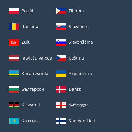
Polski
Filipino
Română
Slovenčina
Zulu
Slovenščina
latviešu valoda
Čeština
Kinyarwanda
Українська
Български
Dansk
Kiswahili
ქართული
Қазақша
Suomen kieli