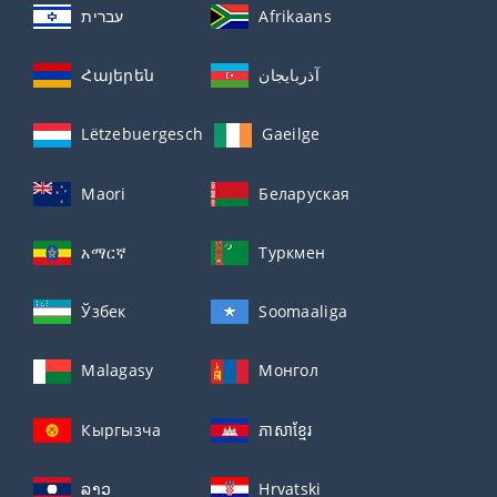
עברית
Afrikaans
Հայերեն
آذربايجان
Lëtzebuergesch
Gaeilge
Maori
Беларуская
አማርኛ
Туркмен
Ўзбек
Soomaaliga
Malagasy
Монгол
Кыргызча
ភាសាខ្មែរ
ລາວ
Hrvatski