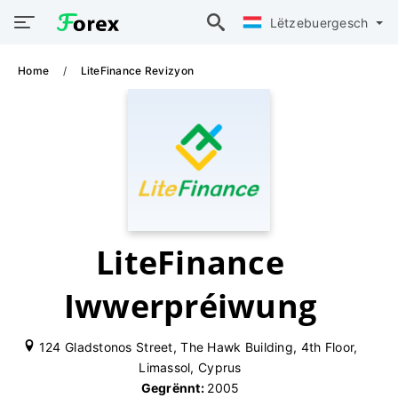
Lëtzebuergesch
Home
LiteFinance Revizyon
LiteFinance
Iwwerpréiwung
124 Gladstonos Street, The Hawk Building, 4th Floor,
Limassol, Cyprus
Gegrënnt:
2005