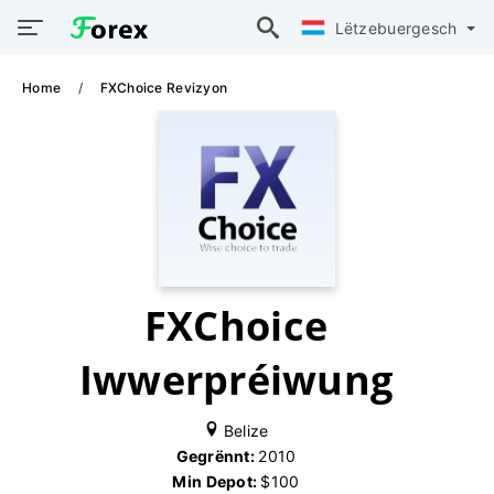
Lëtzebuergesch
Home
FXChoice Revizyon
FXChoice
Iwwerpréiwung
Belize
Gegrënnt:
2010
Min Depot:
$100