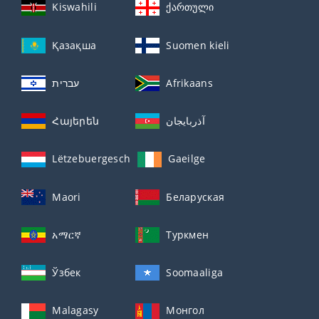
Kiswahili
ქართული
Қазақша
Suomen kieli
עברית
Afrikaans
Հայերեն
آذربايجان
Lëtzebuergesch
Gaeilge
Maori
Беларуская
አማርኛ
Туркмен
Ўзбек
Soomaaliga
Malagasy
Монгол