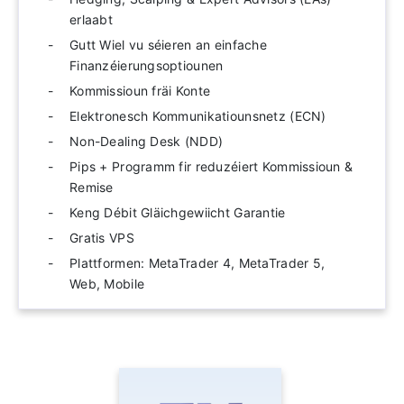
erlaabt
Gutt Wiel vu séieren an einfache
Finanzéierungsoptiounen
Kommissioun fräi Konte
Elektronesch Kommunikatiounsnetz (ECN)
Non-Dealing Desk (NDD)
Pips + Programm fir reduzéiert Kommissioun &
Remise
Keng Débit Gläichgewiicht Garantie
Gratis VPS
Plattformen: MetaTrader 4, MetaTrader 5,
Web, Mobile