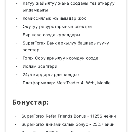
Катуу жайылтуу жана сооданы тез аткаруу
ылдамдыгы
Комиссиялык жыйымдар жок
Окутуу ресурстарынын спектри
Бир нече соода куралдары
SuperForex Банк аркылуу башкарылуучу
эсептер
Forex Copy аркылуу коомдук соода
Ислам эсептери
24/5 кардарларды колдоо
Платформалар: MetaTrader 4, Web, Mobile
Бонустар:
SuperForex Refer Friends Bonus - 1125$ чейин
SuperForex динамикалык бонус - 25% чейин