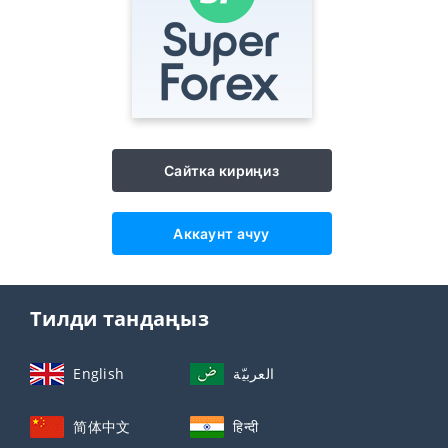
Сайтка кириңиз
Аккаунт ачуу
Тилди тандаңыз
English
العربيّة
简体中文
हिन्दी