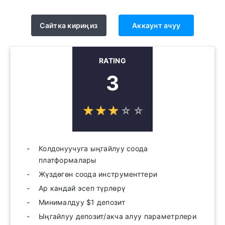
Сайтка кириңиз
Аккаунт ачуу
RATING
3
☆
★
☆
★
☆
★
☆
★
☆
★
Колдонуучуга ыңгайлуу соода
платформалары
Жүздөгөн соода инструменттери
Ар кандай эсеп түрлөрү
Минималдуу $1 депозит
Ыңгайлуу депозит/акча алуу параметрлери