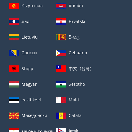
Кыргызча
ភាសាខ្មែរ
ລາວ
Hrvatski
Lietuvių
සිංහල
Српски
Cebuano
Shqip
中文（台灣）
Magyar
Sesotho
eesti keel
Malti
Македонски
Català
забо́ни тоҷикӣ́
नेपाली