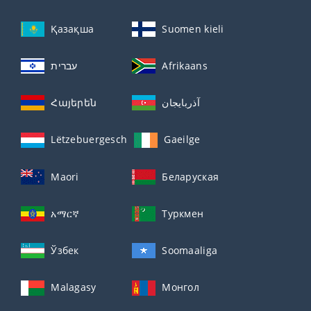
Қазақша
Suomen kieli
עברית
Afrikaans
Հայերեն
آذربايجان
Lëtzebuergesch
Gaeilge
Maori
Беларуская
አማርኛ
Туркмен
Ўзбек
Soomaaliga
Malagasy
Монгол