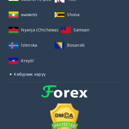
ဗမာစကာ
Shona
Nyanja (Chichewa)
Samoan
Íslenska
Bosanski
Kreyòl
Көбүрөөк көрүү