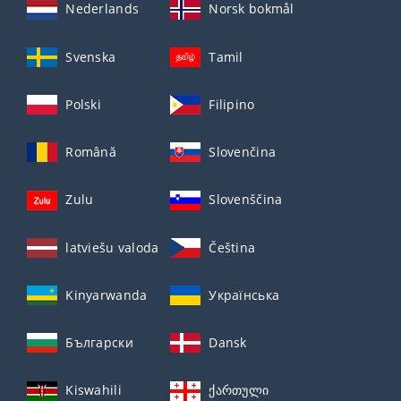
Nederlands
Norsk bokmål
Svenska
Tamil
Polski
Filipino
Română
Slovenčina
Zulu
Slovenščina
latviešu valoda
Čeština
Kinyarwanda
Українська
Български
Dansk
Kiswahili
ქართული