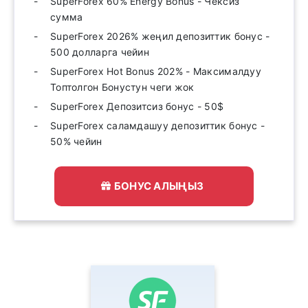
SuperForex 60% Energy Bonus - Чексиз
сумма
SuperForex 2026% жеңил депозиттик бонус -
500 долларга чейин
SuperForex Hot Bonus 202% - Максималдуу
Топтолгон Бонустун чеги жок
SuperForex Депозитсиз бонус - 50$
SuperForex саламдашуу депозиттик бонус -
50% чейин
БОНУС АЛЫҢЫЗ