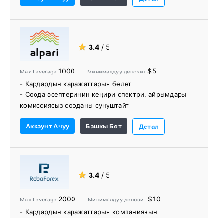
ортосунда тандоо
- Акысыз VPS
- Жакшы кардарларды колдоо
- Кесипкөй соодагерлер жана базар аналитиктери
★
3.4
/ 5
тарабынан түз вебинарлар
- Кесиптик соодагерлер тарабынан VIP соода
1000
$5
Max Leverage
Минималдуу депозит
эскертүүлөрү
- Кардардын каражаттарын бөлөт
- Соода эсептеринин кеңири спектри, айрымдары
комиссиясыз сооданы сунуштайт
- Forex ECNге 1:1000 рычаг менен кириңиз
Аккаунт Ачуу
Башкы Бет
- Минималдуу депозит $5
Детал
- MetaTrader 4 жана MetaTrader 5те Web, Desktop
жана Mobile аркылуу соода кылыңыз
- Чыныгы акчалай сыйлыктар менен сынактар ​​жана
акциялар
★
3.4
/ 5
- Alpari Copy Trading программасына кирүү
2000
$10
Max Leverage
Минималдуу депозит
- Кардардын каражаттарын компаниянын