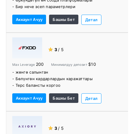
- Өркүндөтүлгөн соода платформалары
- Бир нече эсеп параметрлери
- Бир катар соода куралдары жана билим берүү
Аккаунт Ачуу
Башкы Бет
ресурстары
Детал
★
3
/ 5
200
$10
Max Leverage
Минималдуу депозит
- жөнгө салынган
- Бөлүнгөн кардарлардын каражаттары
- Терс балансты коргоо
- Инвестордун компенсация схемасы
Аккаунт Ачуу
Башкы Бет
- Комиссиясыз эсептер
Детал
- Соода борбору
- Акысыз VPS
★
3
/ 5