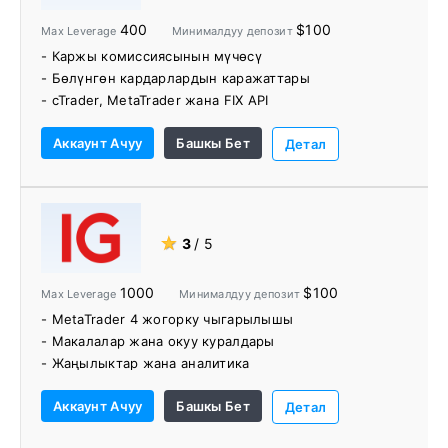
400
$100
Max Leverage
Минималдуу депозит
- Каржы комиссиясынын мүчөсү
- Бөлүнгөн кардарлардын каражаттары
- cTrader, MetaTrader жана FIX API
- 150+ соода куралдары
Аккаунт Ачуу
Башкы Бет
- AutoChartist
Детал
- PAMM/MAM эсептери
- Кайрымдуулук иш
★
3
/ 5
1000
$100
Max Leverage
Минималдуу депозит
- MetaTrader 4 жогорку чыгарылышы
- Макалалар жана окуу куралдары
- Жаңылыктар жана аналитика
- Ийкемдүү каржылоо параметрлери
Аккаунт Ачуу
Башкы Бет
Детал