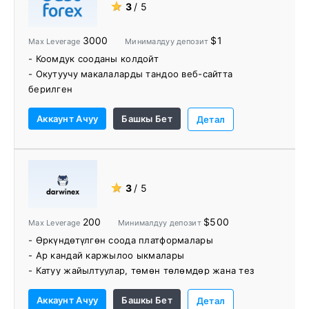
★
3
/ 5
3000
$1
Max Leverage
Минималдуу депозит
- Коомдук сооданы колдойт
- Окутуучу макалаларды тандоо веб-сайтта
берилген
Аккаунт Ачуу
Башкы Бет
Детал
★
3
/ 5
200
$500
Max Leverage
Минималдуу депозит
- Өркүндөтүлгөн соода платформалары
- Ар кандай каржылоо ыкмалары
- Катуу жайылтуулар, төмөн төлөмдөр жана тез
аткаруу ылдамдыгы
Аккаунт Ачуу
Башкы Бет
- Катуу жөнгө салуу
Детал