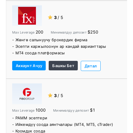
★
3
/ 5
200
$250
Max Leverage
Минималдуу депозит
- Жөнгө салынуучу брокердик фирма
- Эсепти каржылоонун ар кандай варианттары
- MT4 соода платформасы
Аккаунт Ачуу
Башкы Бет
Детал
★
3
/ 5
1000
$1
Max Leverage
Минималдуу депозит
- PAMM эсептери
- Ийкемдүү соода аянтчалары (MT4, MT5, cTrader)
- Коомдук соода