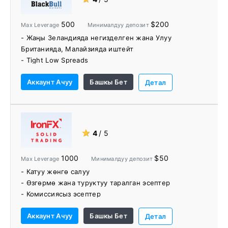
өлкө кеңселери бар.
- 6 криптовалютаны камтыган бир нече төлөм
500
$200
Max Leverage
Минималдуу депозит
параметрлери.
- Жаңы Зеландияда негизделген жана Улуу
Британияда, Малайзияда иштейт
- Tight Low Spreads
- Кесиптик жана чекене соода параметрлери
Аккаунт Ачуу
Башкы Бет
- Толуктоо жана каражаттарды алуу жолдорунун
Детал
көп саны
- BlackBull Markets акча каражаттарын салуу үчүн
акы албайт.
- Коомдук сооданы колдоо
★
4
/ 5
- Бир катар билим берүү ресурстары жана
куралдары
1000
$50
Max Leverage
Минималдуу депозит
- Катуу жөнгө салуу
- Өзгөрмө жана туруктуу таралган эсептер
- Комиссиясыз эсептер
- Сыйлык алган соода аянтчалары
Аккаунт Ачуу
Башкы Бет
- IronFX Research колдонмосу
Детал
- Forex валюта жуптарынын жакшы диапазону