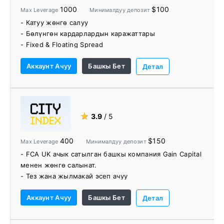
- Соода столу (NDD)
1000
$100
Max Leverage
Минималдуу депозит
- Кыскартылган комиссия жана жеңилдиктер үчүн
- Катуу жөнгө салуу
Pips+ программасы
- Бөлүнгөн кардарлардын каражаттары
- Дебеттик баланс кепилдик жок
- Fixed & Floating Spread
- Акысыз VPS
- 9 түрдүү базалык валюталар, 7 түрдүү эсеп
Аккаунт Ачуу
Башкы Бет
түрлөрү
Детал
- 1:1000ге чейин рычаг жеткиликтүү.
- Форекс, металлдар, индекстер жана товарларды
жабуу боюнча 200+ базарлар
- Акысыз MT4 VPS (Virtual Private Server)
★
3.9
/ 5
- Myfxbook AutoTrade, PMAM
400
$150
Max Leverage
Минималдуу депозит
- FCA UK ачык сатылган башкы компания Gain Capital
менен жөнгө салынат.
- Тез жана жылмакай эсеп ачуу
- Депозиттерди салуу же алуу үчүн эч кандай
Аккаунт Ачуу
Башкы Бет
комиссия алынбайт.
Детал
- Бир нече актив класстарын камтыган соодалоо
үчүн 12 000+ инструмент.