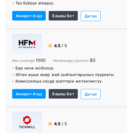
- Тез буйрук аткаруу.
- Эксперттик трейдерлердин вебинарлары.
Аккаунт Ачуу
Башкы Бет
- Соода куралдарынын кеңири спектри.
Детал
- 24/7 кардарларды тейлөө.
- VPS хостинг.
- Үчүнчү тараптын куралдары.
- MetaTrader кошумчалары.
★
4.5
/ 5
1000
$5
Max Leverage
Минималдуу депозит
- Бир нече жоболор.
- 40тан ашык өнөр жай сыйлыктарынын лауреаты
- Комиссиясыз соода эсептери жеткиликтүү.
- Форекс жана товар рынокторунун эң мыкты
Аккаунт Ачуу
Башкы Бет
диапазону менен брокер
Детал
- Акысыз эсеп каржылоо
- Автоматтык которуу - дароо акча каражаттарын
алуу
- Көчүрмө соодасын колдоо
★
4.5
/ 5
- 27ден ашык тилде 24/5 арналган колдоо