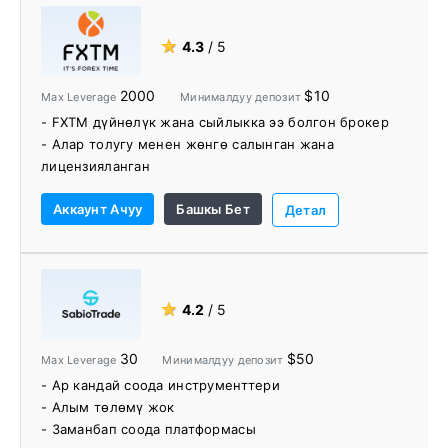
- Кесиптик менчик JForex платформалары
- jForex API жана FIX API негизинде
★
4.3
/ 5
автоматташтырылган соода
- Рынокту изилдөө инструменттеринин кеңири
2000
$10
Max Leverage
Минималдуу депозит
спектри, соода сынактары, бонустар жана банктык
- FXTM дүйнөлүк жана сыйлыкка ээ болгон брокер
кызматтар.
- Алар толугу менен жөнгө салынган жана
- 24/6 телефон соодасын колдоо
лицензияланган
- 180ден ашуун өлкөнүн соодагерлери FXTMге
Аккаунт Ачуу
Башкы Бет
ишенишет
Детал
- Алар соодагерлердин бардык түрлөрүнө
ылайыктуу эсеп түрлөрүн сунуштайт
- Кепилденген терс балансты коргоо
- Төлөм ыкмаларынын кеңири спектри
★
4.2
/ 5
- Акысыз депозиттер жана заматта алуу.
- Алар чоң соода бонустарын жана акцияларын
30
$50
Max Leverage
Минималдуу депозит
камсыз кылат
- Ар кандай соода инструменттери
- Алардын базар изилдөө тобу тарабынан күнүмдүк
- Алым төлөмү жок
рынокту талдоо
- Заманбап соода платформасы