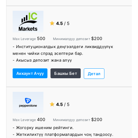
- Мыкты 24/5 кардарларды колдоо
- Бай билим берүү ресурстары
★
4.5
/ 5
500
$200
Max Leverage
Минималдуу депозит
- Институционалдык деңгээлдеги ликвиддүүлүк
менен чийки спрэд эсептери бар.
- Акысыз депозит жана алуу
- Төмөн Forex төлөмдөр
Аккаунт Ачуу
Башкы Бет
- Комиссиясыз соода жеткиликтүү.
Детал
- 24/7 кардарларды колдоо менен соода
өнүмдөрдүн кенен ассортименти.
- Окуу материалдарынын жана видеолордун
таасирдүү китепканасы.
★
4.5
/ 5
- Трейдерлердин ар кандай түрлөрүнө ылайыктуу
Forex соода платформасынын кеңири спектри
400
$200
Max Leverage
Минималдуу депозит
- Коомдук соодалоону (MyFXbook AutoTrade,
- Жогорку ишеним рейтинги.
ZuluTrade), API Trading жана MAM / PAMM эсептерин
- Жеткиликтүү платформалардын чоң тандоосу.
колдоо.