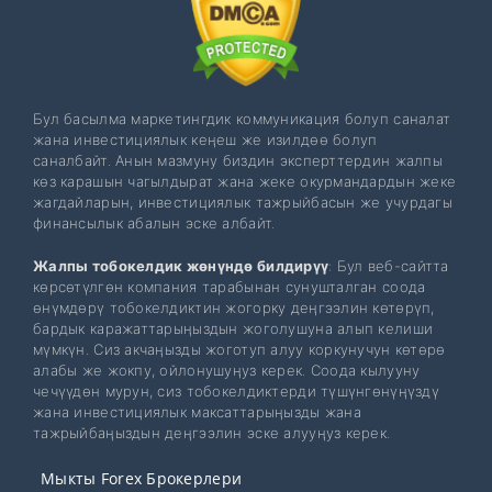
Бул басылма маркетингдик коммуникация болуп саналат
жана инвестициялык кеңеш же изилдөө болуп
саналбайт. Анын мазмуну биздин эксперттердин жалпы
көз карашын чагылдырат жана жеке окурмандардын жеке
жагдайларын, инвестициялык тажрыйбасын же учурдагы
финансылык абалын эске албайт.
Жалпы тобокелдик жөнүндө билдирүү
: Бул веб-сайтта
көрсөтүлгөн компания тарабынан сунушталган соода
өнүмдөрү тобокелдиктин жогорку деңгээлин көтөрүп,
бардык каражаттарыңыздын жоголушуна алып келиши
мүмкүн. Сиз акчаңызды жоготуп алуу коркунучун көтөрө
алабы же жокпу, ойлонушуңуз керек. Соода кылууну
чечүүдөн мурун, сиз тобокелдиктерди түшүнгөнүңүздү
жана инвестициялык максаттарыңызды жана
тажрыйбаңыздын деңгээлин эске алууңуз керек.
Мыкты Forex Брокерлери