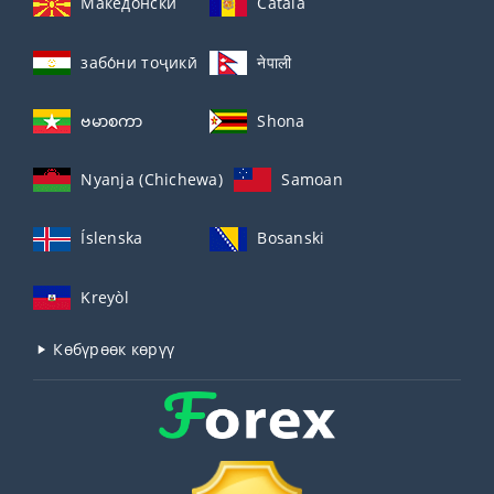
Македонски
Català
забо́ни тоҷикӣ́
नेपाली
ဗမာစကာ
Shona
Nyanja (Chichewa)
Samoan
Íslenska
Bosanski
Kreyòl
Көбүрөөк көрүү