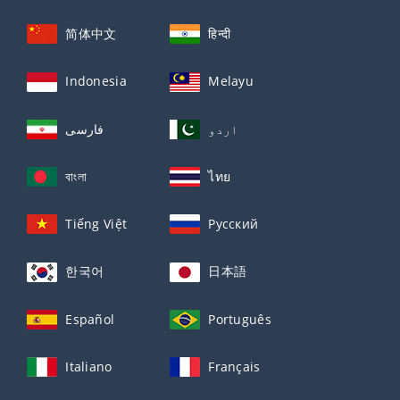
简体中文
हिन्दी
Indonesia
Melayu
اردو
فارسی
বাংলা
ไทย
Tiếng Việt
Русский
한국어
日本語
Español
Português
Italiano
Français