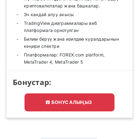
криптовалюталар жана башкалар.
Эч кандай алуу акысы
TradingView диаграммалары веб
платформага орнотулган
Билим берүү жана изилдөө куралдарынын
кеңири спектри
Платформалар: FOREX.com platform,
MetaTrader 4, MetaTrader 5
Бонустар:
БОНУС АЛЫҢЫЗ