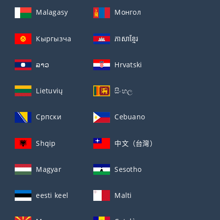
Malagasy
Монгол
Кыргызча
ភាសាខ្មែរ
ລາວ
Hrvatski
Lietuvių
සිංහල
Српски
Cebuano
Shqip
中文（台灣）
Magyar
Sesotho
eesti keel
Malti