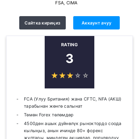
FSA, CIMA
Сайтка кириңиз
Аккаунт ачуу
RATING
3
☆
★
☆
★
☆
★
☆
★
☆
★
FCA (Улуу Британия) жана CFTC, NFA (АКШ)
тарабынан жөнгө салынат
Төмөн Forex төлөмдөр
4500дөн ашык дүйнөлүк рыноктордо соода
кылыңыз, анын ичинде 80+ форекс
жуптары, миңдеген акциялар, популярдуу