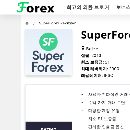
최고의 외환 브로커
보너
홈
SuperForex Revizyon
SuperFo
Belize
설립:
2013
최소 보증금:
$1
최대 레버리지:
2000
레귤레이터:
IFSC
사용자 친화적인 거래
수백 가지 거래 수단
다양한 계정 유형
최소 $1 보증금
편리한 입출금 옵션
RATING