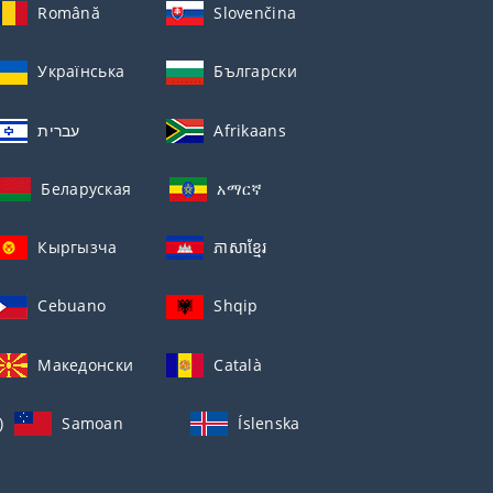
Română
Slovenčina
Українська
Български
עברית
Afrikaans
Беларуская
አማርኛ
Кыргызча
ភាសាខ្មែរ
Cebuano
Shqip
Македонски
Català
)
Samoan
Íslenska