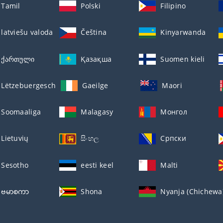
Tamil
Polski
Filipino
latviešu valoda
Čeština
Kinyarwanda
ქართული
Қазақша
Suomen kieli
Lëtzebuergesch
Gaeilge
Maori
Soomaaliga
Malagasy
Монгол
Lietuvių
සිංහල
Српски
Sesotho
eesti keel
Malti
ဗမာစကာ
Shona
Nyanja (Chichewa