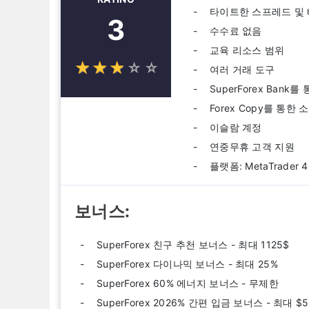
타이트한 스프레드 및 
3
수수료 없음
교육 리소스 범위
☆
★
☆
★
☆
★
☆
★
☆
★
여러 거래 도구
SuperForex Bank
Forex Copy를 통한 
이슬람 계정
연중무휴 고객 지원
플랫폼: MetaTrader 4,
보너스:
SuperForex 친구 추천 보너스 - 최대 1125$
SuperForex 다이나믹 보너스 - 최대 25%
SuperForex 60% 에너지 보너스 - 무제한
SuperForex 2026% 간편 입금 보너스 - 최대 $5