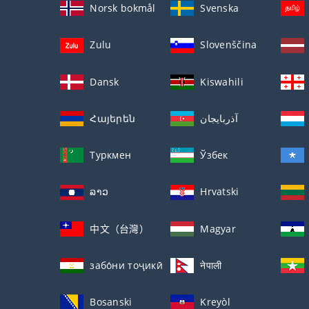
Norsk bokmål
Svenska
Zulu
Slovenščina
Dansk
Kiswahili
Հայերեն
آذربايجان
Туркмен
Ўзбек
ລາວ
Hrvatski
中文（台灣）
Magyar
забо́ни тоҷикӣ́
नेपाली
Bosanski
Kreyòl