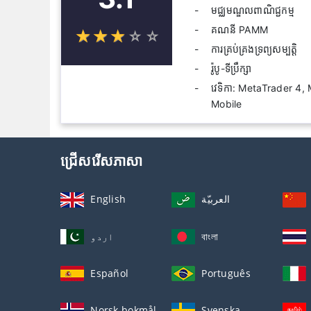
មជ្ឈមណ្ឌលពាណិជ្ជកម្ម
គណនី PAMM
☆
★
☆
★
☆
★
☆
★
☆
★
ការគ្រប់គ្រង​ទ្រព្យសម្បត្តិ
រ៉ូបូ-ទីប្រឹក្សា
វេទិកា: MetaTrader 4
Mobile
ជ្រើសរើសភាសា
English
العربيّة
اردو
বাংলা
Español
Português
Norsk bokmål
Svenska