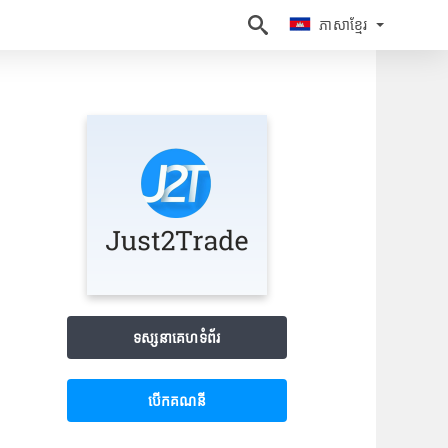
ភាសាខ្មែរ
ភាសាខ្មែរ
ទស្សនាគេហទំព័រ
បើក​គណនី