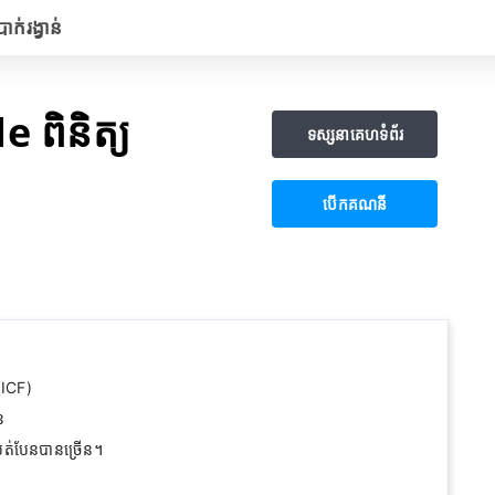
្រាក់រង្វាន់
 ពិនិត្យ
ទស្សនាគេហទំព័រ
បើក​គណនី
(ICF)
ន
បត់បែនបានច្រើន។