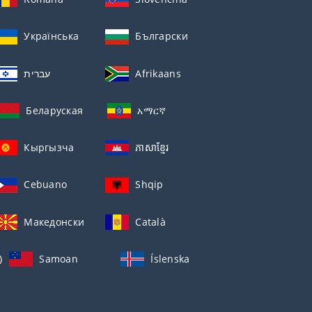
Українська
Български
עברית
Afrikaans
Беларуская
አማርኛ
Кыргызча
ភាសាខ្មែរ
Cebuano
Shqip
Македонски
Català
)
Samoan
Íslenska