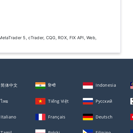
, MetaTrader 5, cTrader, CQG, ROX, FIX API, Web,
简体中文
हिन्दी
Indonesia
ไทย
Tiếng Việt
Русский
Italiano
Français
Deutsch
Tamil
Polski
Filipino