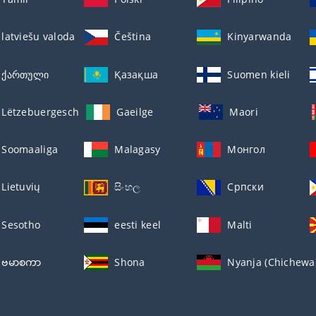
latviešu valoda
Čeština
Kinyarwanda
ქართული
Қазақша
Suomen kieli
Lëtzebuergesch
Gaeilge
Maori
Soomaaliga
Malagasy
Монгол
Lietuvių
සිංහල
Српски
Sesotho
eesti keel
Malti
ဗမာစကာ
Shona
Nyanja (Chichewa