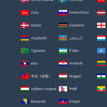
Zulu
Slovenščina
Dansk
Kiswahili
Հայերեն
آذربايجان
Туркмен
Ўзбек
ລາວ
Hrvatski
中文（台灣）
Magyar
забо́ни тоҷикӣ́
नेपाली
Bosanski
Kreyòl