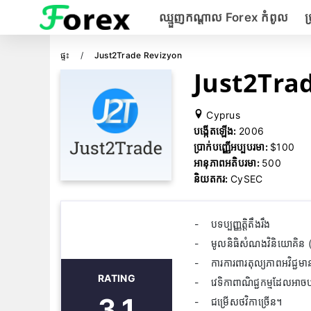
ឈ្មួញកណ្តាល Forex កំពូល
ប
ផ្ទះ
Just2Trade Revizyon
Just2Trade
Cyprus
បង្កើតឡើង:
2006
ប្រាក់បញ្ញើអប្បបរមា:
$100
អានុភាពអតិបរមា:
500
និយតករ:
CySEC
បទប្បញ្ញត្តិតឹងរឹង
មូលនិធិសំណងវិនិយោគិន 
ការការពារតុល្យភាពអវិជ្ជមា
RATING
វេទិកាពាណិជ្ជកម្មដែលអាច
3.1
ជម្រើសថវិកាច្រើន។