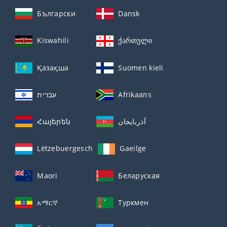
Български
Dansk
Kiswahili
ქართული
Қазақша
Suomen kieli
עברית
Afrikaans
Հայերեն
آذربايجان
Lëtzebuergesch
Gaeilge
Maori
Беларуская
አማርኛ
Туркмен