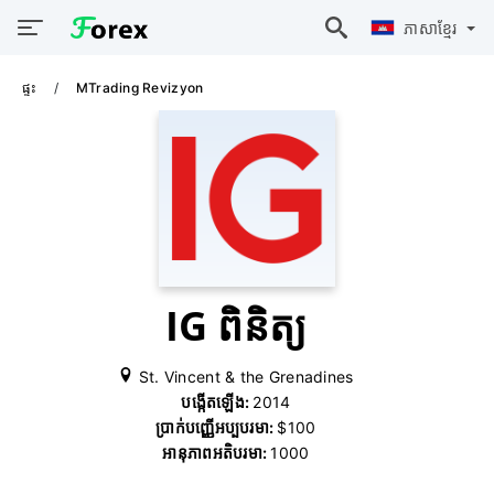
ភាសាខ្មែរ
ផ្ទះ
MTrading Revizyon
IG ពិនិត្យ
St. Vincent & the Grenadines
បង្កើតឡើង:
2014
ប្រាក់បញ្ញើអប្បបរមា:
$100
អានុភាពអតិបរមា:
1000