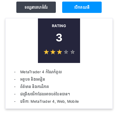
ទស្សនាគេហទំព័រ
បើក​គណនី
RATING
3
☆
★
☆
★
☆
★
☆
★
☆
★
MetaTrader 4 កំណែកំពូល
អត្ថបទ និងមេរៀន
ព័ត៌មាន និងការវិភាគ
ជម្រើសថវិកាដែលអាចបត់បែនបាន។
វេទិកា: MetaTrader 4, Web, Mobile