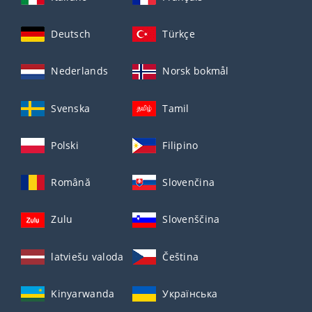
Deutsch
Türkçe
Nederlands
Norsk bokmål
Svenska
Tamil
Polski
Filipino
Română
Slovenčina
Zulu
Slovenščina
latviešu valoda
Čeština
Kinyarwanda
Українська