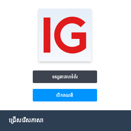
ទស្សនាគេហទំព័រ
បើក​គណនី
ជ្រើសរើសភាសា