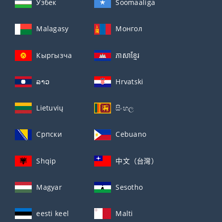
Ўзбек
Soomaaliga
Malagasy
Монгол
Кыргызча
ភាសាខ្មែរ
ລາວ
Hrvatski
Lietuvių
සිංහල
Српски
Cebuano
Shqip
中文（台灣）
Magyar
Sesotho
eesti keel
Malti