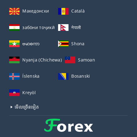
Македонски
Català
забо́ни тоҷикӣ́
नेपाली
ဗမာစကာ
Shona
Nyanja (Chichewa)
Samoan
Íslenska
Bosanski
Kreyòl
មើល​ច្រើន​ទៀត