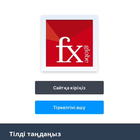
Сайтқа кіріңіз
Тіркелгіні ашу
Тілді таңдаңыз