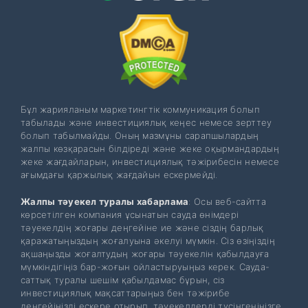
Бұл жарияланым маркетингтік коммуникация болып
табылады және инвестициялық кеңес немесе зерттеу
болып табылмайды. Оның мазмұны сарапшылардың
жалпы көзқарасын білдіреді және жеке оқырмандардың
жеке жағдайларын, инвестициялық тәжірибесін немесе
ағымдағы қаржылық жағдайын ескермейді.
Жалпы тәуекел туралы хабарлама
: Осы веб-сайтта
көрсетілген компания ұсынатын сауда өнімдері
тәуекелдің жоғары деңгейіне ие және сіздің барлық
қаражатыңыздың жоғалуына әкелуі мүмкін. Сіз өзіңіздің
ақшаңызды жоғалтудың жоғары тәуекелін қабылдауға
мүмкіндігіңіз бар-жоғын ойластыруыңыз керек. Сауда-
саттық туралы шешім қабылдамас бұрын, сіз
инвестициялық мақсаттарыңыз бен тәжірибе
деңгейіңізді ескере отырып, тәуекелдерді түсінгеніңізге