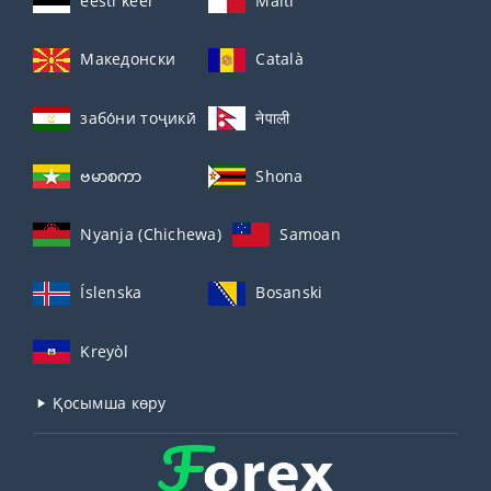
eesti keel
Malti
Македонски
Català
забо́ни тоҷикӣ́
नेपाली
ဗမာစကာ
Shona
Nyanja (Chichewa)
Samoan
Íslenska
Bosanski
Kreyòl
Қосымша көру