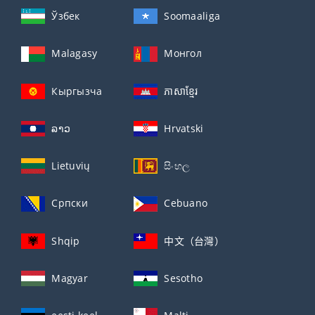
Ўзбек
Soomaaliga
Malagasy
Монгол
Кыргызча
ភាសាខ្មែរ
ລາວ
Hrvatski
Lietuvių
සිංහල
Српски
Cebuano
Shqip
中文（台灣）
Magyar
Sesotho