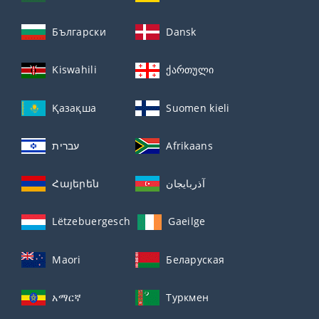
Български
Dansk
Kiswahili
ქართული
Қазақша
Suomen kieli
עברית
Afrikaans
Հայերեն
آذربايجان
Lëtzebuergesch
Gaeilge
Maori
Беларуская
አማርኛ
Туркмен