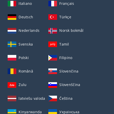
Italiano
Français
Deutsch
Türkçe
Nederlands
Norsk bokmål
Svenska
Tamil
Polski
Filipino
Română
Slovenčina
Zulu
Slovenščina
latviešu valoda
Čeština
Kinyarwanda
Українська