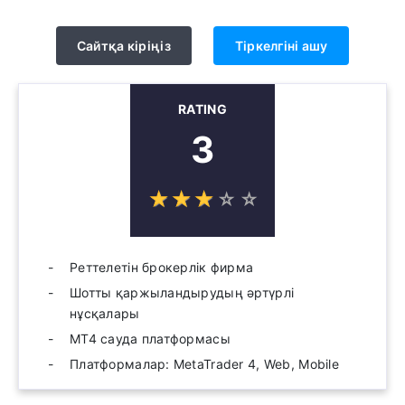
Сайтқа кіріңіз
Тіркелгіні ашу
RATING
3
☆
★
☆
★
☆
★
☆
★
☆
★
Реттелетін брокерлік фирма
Шотты қаржыландырудың әртүрлі
нұсқалары
MT4 сауда платформасы
Платформалар: MetaTrader 4, Web, Mobile