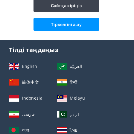
Сайтқа кіріңіз
Тіркелгіні ашу
Тілді таңдаңыз
English
العربيّة
简体中文
हिन्दी
Indonesia
Melayu
اردو
فارسی
বাংলা
ไทย