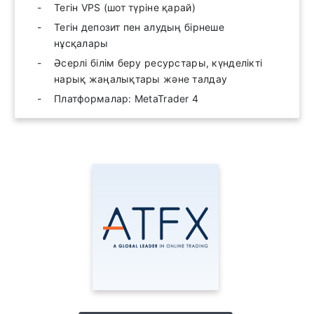
Тегін VPS (шот түріне қарай)
Тегін депозит пен алудың бірнеше
нұсқалары
Әсерлі білім беру ресурстары, күнделікті
нарық жаңалықтары және талдау
Платформалар: MetaTrader 4