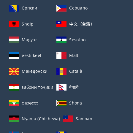
Српски
Cebuano
Shqip
中文（台灣）
Magyar
Sesotho
eesti keel
Malti
Македонски
Català
забо́ни тоҷикӣ́
नेपाली
ဗမာစကာ
Shona
Nyanja (Chichewa)
Samoan