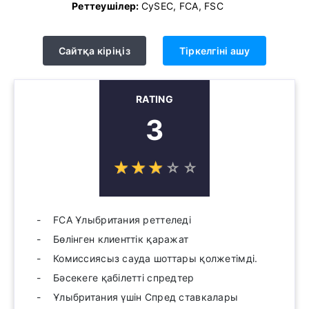
Реттеушілер:
CySEC, FCA, FSC
Сайтқа кіріңіз
Тіркелгіні ашу
RATING
3
☆
★
☆
★
☆
★
☆
★
☆
★
FCA Ұлыбритания реттеледі
Бөлінген клиенттік қаражат
Комиссиясыз сауда шоттары қолжетімді.
Бәсекеге қабілетті спредтер
Ұлыбритания үшін Спред ставкалары