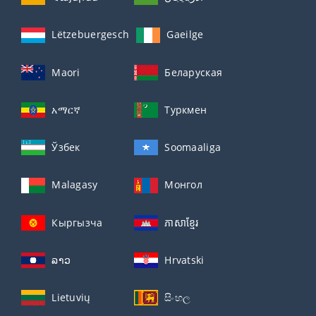
Lëtzebuergesch
Gaeilge
Maori
Беларуская
አማርኛ
Туркмен
Ўзбек
Soomaaliga
Malagasy
Монгол
Кыргызча
ភាសាខ្មែរ
ລາວ
Hrvatski
Lietuvių
සිංහල