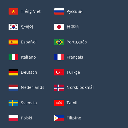
Tiếng Việt
Русский
한국어
日本語
Español
Português
Italiano
Français
Deutsch
Türkçe
Nederlands
Norsk bokmål
Svenska
Tamil
Polski
Filipino