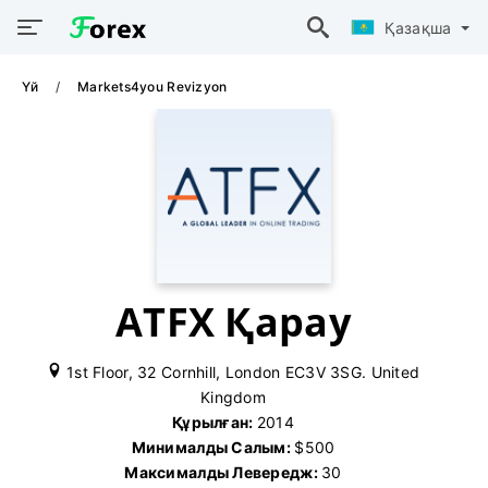
Қазақша
Үй
Markets4you Revizyon
ATFX Қарау
1st Floor, 32 Cornhill, London EC3V 3SG. United
Kingdom
Құрылған:
2014
Минималды Салым:
$500
Максималды Левередж:
30