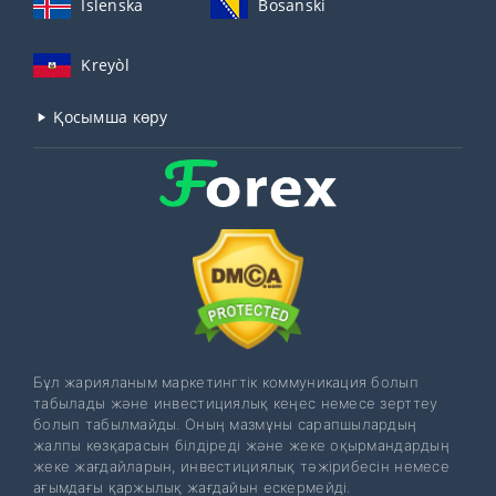
Íslenska
Bosanski
Kreyòl
Қосымша көру
Бұл жарияланым маркетингтік коммуникация болып
табылады және инвестициялық кеңес немесе зерттеу
болып табылмайды. Оның мазмұны сарапшылардың
жалпы көзқарасын білдіреді және жеке оқырмандардың
жеке жағдайларын, инвестициялық тәжірибесін немесе
ағымдағы қаржылық жағдайын ескермейді.