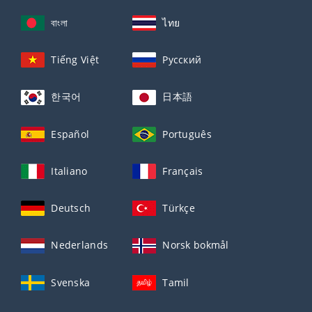
বাংলা
ไทย
Tiếng Việt
Русский
한국어
日本語
Español
Português
Italiano
Français
Deutsch
Türkçe
Nederlands
Norsk bokmål
Svenska
Tamil