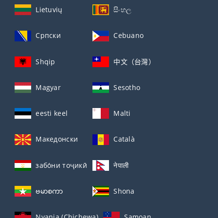
Lietuvių
සිංහල
Српски
Cebuano
Shqip
中文（台灣）
Magyar
Sesotho
eesti keel
Malti
Македонски
Català
забо́ни тоҷикӣ́
नेपाली
ဗမာစကာ
Shona
Nyanja (Chichewa)
Samoan