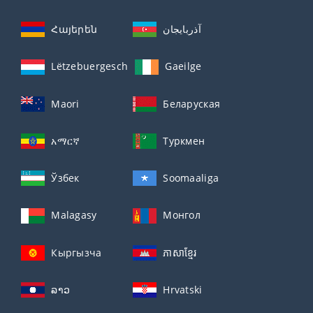
Հայերեն
آذربايجان
Lëtzebuergesch
Gaeilge
Maori
Беларуская
አማርኛ
Туркмен
Ўзбек
Soomaaliga
Malagasy
Монгол
Кыргызча
ភាសាខ្មែរ
ລາວ
Hrvatski