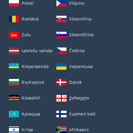
Polski
Filipino
Română
Slovenčina
Zulu
Slovenščina
latviešu valoda
Čeština
Kinyarwanda
Українська
Български
Dansk
Kiswahili
ქართული
Қазақша
Suomen kieli
עברית
Afrikaans