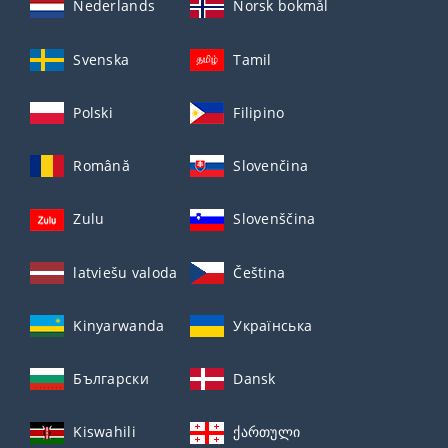
Nederlands
Norsk bokmål
Svenska
Tamil
Polski
Filipino
Română
Slovenčina
Zulu
Slovenščina
latviešu valoda
Čeština
Kinyarwanda
Українська
Български
Dansk
Kiswahili
ქართული