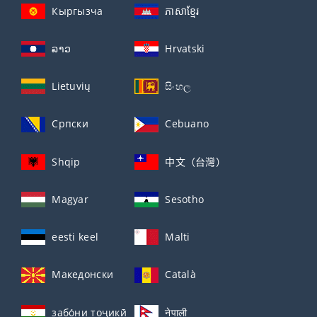
Кыргызча
ភាសាខ្មែរ
ລາວ
Hrvatski
Lietuvių
සිංහල
Српски
Cebuano
Shqip
中文（台灣）
Magyar
Sesotho
eesti keel
Malti
Македонски
Català
забо́ни тоҷикӣ́
नेपाली