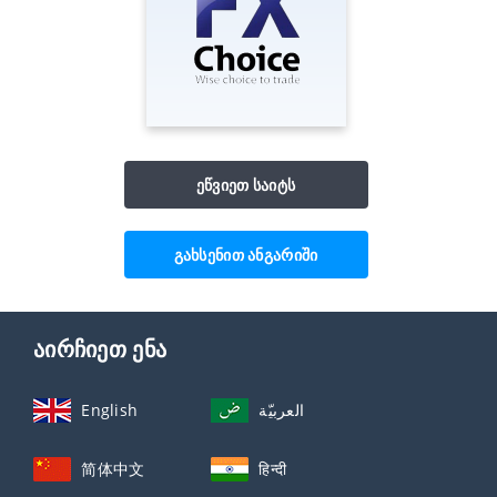
ეწვიეთ საიტს
გახსენით ანგარიში
აირჩიეთ ენა
English
العربيّة
简体中文
हिन्दी