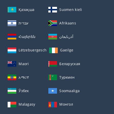
Қазақша
Suomen kieli
עברית
Afrikaans
Հայերեն
آذربايجان
Lëtzebuergesch
Gaeilge
Maori
Беларуская
አማርኛ
Туркмен
Ўзбек
Soomaaliga
Malagasy
Монгол