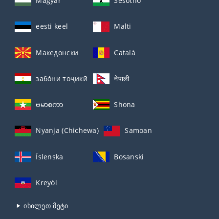
Magyar
Sesotho
eesti keel
Malti
Македонски
Català
забо́ни тоҷикӣ́
नेपाली
ဗမာစကာ
Shona
Nyanja (Chichewa)
Samoan
Íslenska
Bosanski
Kreyòl
იხილეთ მეტი