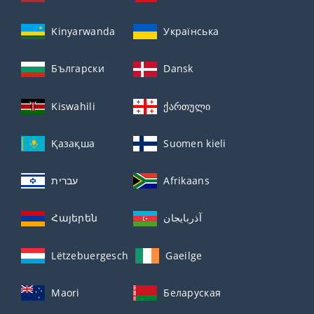
Kinyarwanda
Українська
Български
Dansk
Kiswahili
ქართული
Қазақша
Suomen kieli
עברית
Afrikaans
Հայերեն
آذربايجان
Lëtzebuergesch
Gaeilge
Maori
Беларуская