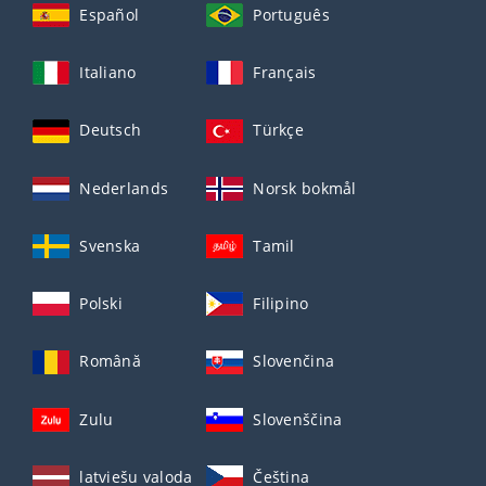
Español
Português
Italiano
Français
Deutsch
Türkçe
Nederlands
Norsk bokmål
Svenska
Tamil
Polski
Filipino
Română
Slovenčina
Zulu
Slovenščina
latviešu valoda
Čeština