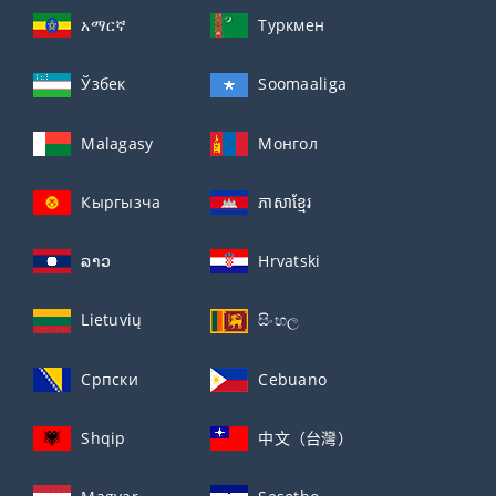
አማርኛ
Туркмен
Ўзбек
Soomaaliga
Malagasy
Монгол
Кыргызча
ភាសាខ្មែរ
ລາວ
Hrvatski
Lietuvių
සිංහල
Српски
Cebuano
Shqip
中文（台灣）