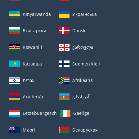
Kinyarwanda
Українська
Български
Dansk
Kiswahili
ქართული
Қазақша
Suomen kieli
עברית
Afrikaans
Հայերեն
آذربايجان
Lëtzebuergesch
Gaeilge
Maori
Беларуская