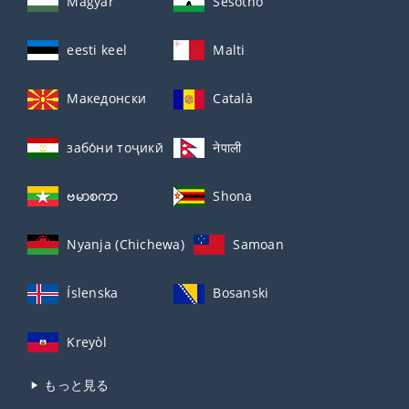
Magyar
Sesotho
eesti keel
Malti
Македонски
Català
забо́ни тоҷикӣ́
नेपाली
ဗမာစကာ
Shona
Nyanja (Chichewa)
Samoan
Íslenska
Bosanski
Kreyòl
もっと見る