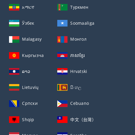
አማርኛ
Туркмен
Ўзбек
Soomaaliga
Malagasy
Монгол
Кыргызча
ភាសាខ្មែរ
ລາວ
Hrvatski
Lietuvių
සිංහල
Српски
Cebuano
Shqip
中文（台灣）