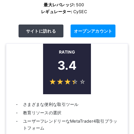
最大レバレッジ:
500
レギュレーター:
CySEC
サイトに訪れる
オープンアカウント
RATING
3.4
☆
★
☆
★
☆
★
☆
★
☆
★
さまざまな便利な取引ツール
教育リソースの選択
ユーザーフレンドリーなMetaTrader4取引プラッ
トフォーム