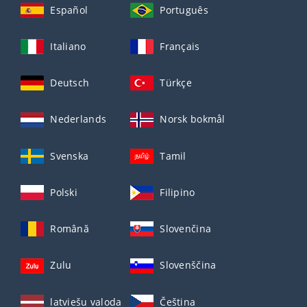
Español
Português
Italiano
Français
Deutsch
Türkçe
Nederlands
Norsk bokmål
Svenska
Tamil
Polski
Filipino
Română
Slovenčina
Zulu
Slovenščina
latviešu valoda
Čeština