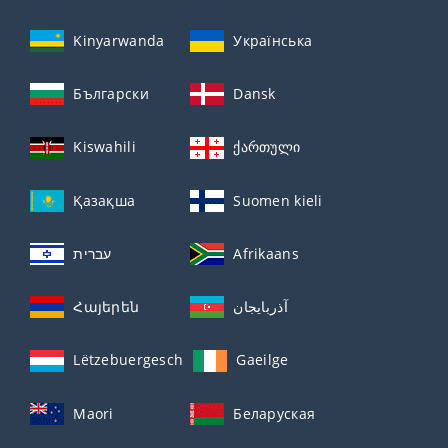
Kinyarwanda
Українська
Български
Dansk
Kiswahili
ქართული
Қазақша
Suomen kieli
עברית
Afrikaans
Հայերեն
آذربايجان
Lëtzebuergesch
Gaeilge
Maori
Беларуская