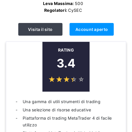
Leva Massima:
500
Regolatori:
CySEC
Visita il sito
Account aperto
RATING
3.4
☆
★
☆
★
☆
★
☆
★
☆
★
Una gamma di utili strumenti di trading
Una selezione di risorse educative
Piattaforma di trading MetaTrader 4 di facile
utilizzo