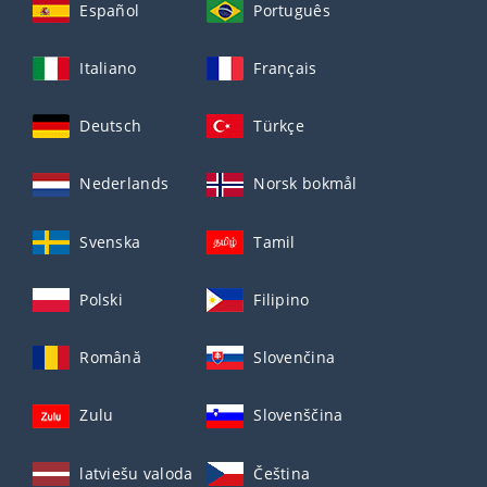
Español
Português
Italiano
Français
Deutsch
Türkçe
Nederlands
Norsk bokmål
Svenska
Tamil
Polski
Filipino
Română
Slovenčina
Zulu
Slovenščina
latviešu valoda
Čeština