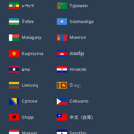
አማርኛ
Туркмен
Ўзбек
Soomaaliga
Malagasy
Монгол
Кыргызча
ភាសាខ្មែរ
ລາວ
Hrvatski
Lietuvių
සිංහල
Српски
Cebuano
Shqip
中文（台灣）
Magyar
Sesotho