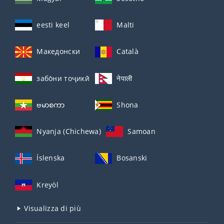
eesti keel
Malti
Македонски
Català
забо́ни тоҷикӣ́
नेपाली
ဗမာစကာ
Shona
Nyanja (Chichewa)
Samoan
Íslenska
Bosanski
Kreyòl
Visualizza di più