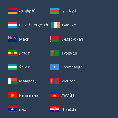
Հայերեն
آذربايجان
Lëtzebuergesch
Gaeilge
Maori
Беларуская
አማርኛ
Туркмен
Ўзбек
Soomaaliga
Malagasy
Монгол
Кыргызча
ភាសាខ្មែរ
ລາວ
Hrvatski