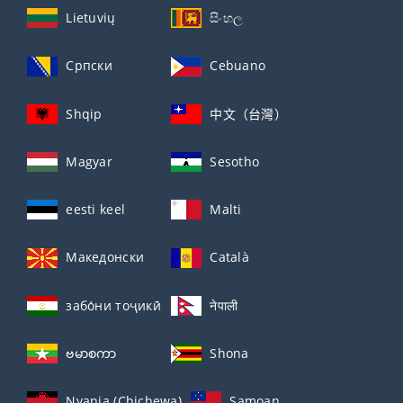
Lietuvių
සිංහල
Српски
Cebuano
Shqip
中文（台灣）
Magyar
Sesotho
eesti keel
Malti
Македонски
Català
забо́ни тоҷикӣ́
नेपाली
ဗမာစကာ
Shona
Nyanja (Chichewa)
Samoan