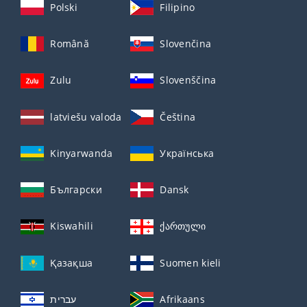
Polski
Filipino
Română
Slovenčina
Zulu
Slovenščina
latviešu valoda
Čeština
Kinyarwanda
Українська
Български
Dansk
Kiswahili
ქართული
Қазақша
Suomen kieli
עברית
Afrikaans