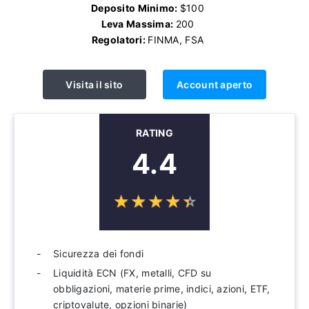
Deposito Minimo:
$100
Leva Massima:
200
Regolatori:
FINMA, FSA
Visita il sito
Account aperto
RATING
4.4
☆
★
☆
★
☆
★
☆
★
☆
★
Sicurezza dei fondi
Liquidità ECN (FX, metalli, CFD su
obbligazioni, materie prime, indici, azioni, ETF,
criptovalute, opzioni binarie)