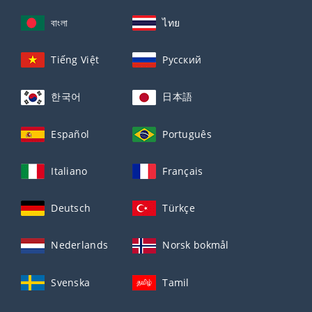
বাংলা
ไทย
Tiếng Việt
Русский
한국어
日本語
Español
Português
Italiano
Français
Deutsch
Türkçe
Nederlands
Norsk bokmål
Svenska
Tamil