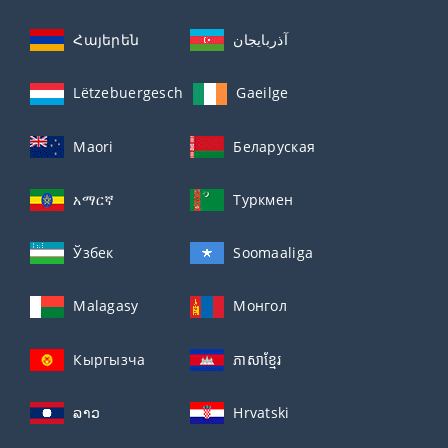
Հայերեն
آذربايجان
Lëtzebuergesch
Gaeilge
Maori
Беларуская
አማርኛ
Туркмен
Ўзбек
Soomaaliga
Malagasy
Монгол
Кыргызча
ភាសាខ្មែរ
ລາວ
Hrvatski