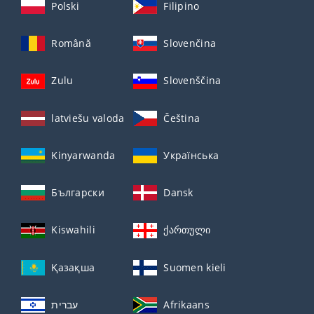
Polski
Filipino
Română
Slovenčina
Zulu
Slovenščina
latviešu valoda
Čeština
Kinyarwanda
Українська
Български
Dansk
Kiswahili
ქართული
Қазақша
Suomen kieli
עברית
Afrikaans