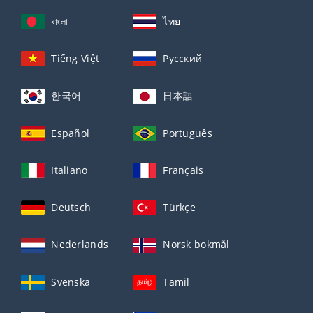
বাংলা
ไทย
Tiếng Việt
Русский
한국어
日本語
Español
Português
Italiano
Français
Deutsch
Türkçe
Nederlands
Norsk bokmål
Svenska
Tamil