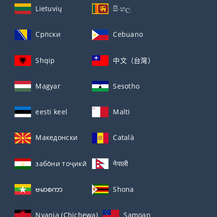
Lietuvių
සිංහල
Српски
Cebuano
Shqip
中文（台灣）
Magyar
Sesotho
eesti keel
Malti
Македонски
Català
забо́ни тоҷикӣ́
नेपाली
ဗမာစကာ
Shona
Nyanja (Chichewa)
Samoan