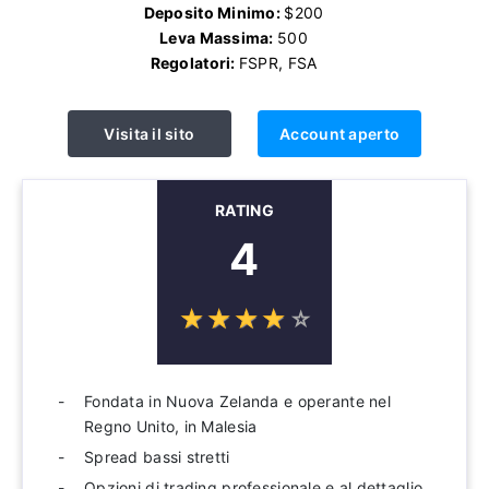
Deposito Minimo:
$200
Leva Massima:
500
Regolatori:
FSPR, FSA
Visita il sito
Account aperto
RATING
4
☆
★
☆
★
☆
★
☆
★
☆
★
Fondata in Nuova Zelanda e operante nel
Regno Unito, in Malesia
Spread bassi stretti
Opzioni di trading professionale e al dettaglio