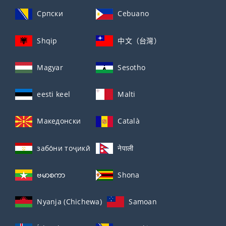
Српски
Cebuano
Shqip
中文（台灣）
Magyar
Sesotho
eesti keel
Malti
Македонски
Català
забо́ни тоҷикӣ́
नेपाली
ဗမာစကာ
Shona
Nyanja (Chichewa)
Samoan