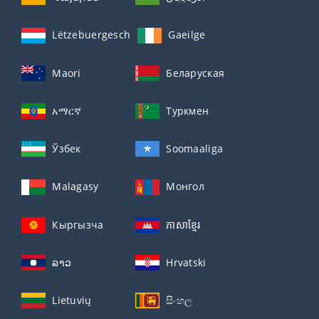
Lëtzebuergesch
Gaeilge
Maori
Беларуская
አማርኛ
Туркмен
Ўзбек
Soomaaliga
Malagasy
Монгол
Кыргызча
ភាសាខ្មែរ
ລາວ
Hrvatski
Lietuvių
සිංහල