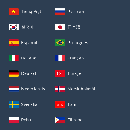
Tiếng Việt
Русский
한국어
日本語
Español
Português
Italiano
Français
Deutsch
Türkçe
Nederlands
Norsk bokmål
Svenska
Tamil
Polski
Filipino