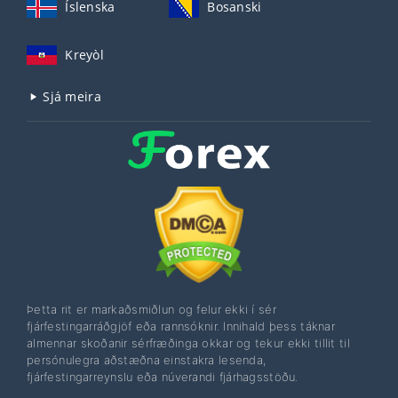
Íslenska
Bosanski
Kreyòl
Sjá meira
Þetta rit er markaðsmiðlun og felur ekki í sér
fjárfestingarráðgjöf eða rannsóknir. Innihald þess táknar
almennar skoðanir sérfræðinga okkar og tekur ekki tillit til
persónulegra aðstæðna einstakra lesenda,
fjárfestingarreynslu eða núverandi fjárhagsstöðu.