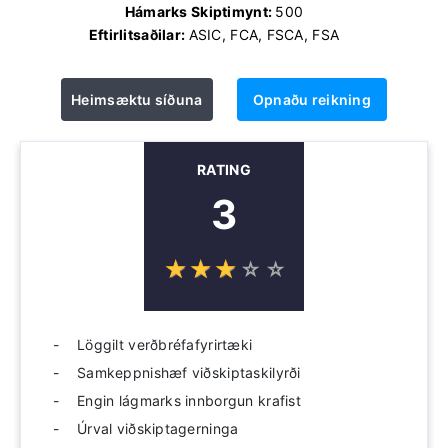
Hámarks Skiptimynt:
500
Eftirlitsaðilar:
ASIC, FCA, FSCA, FSA
Heimsæktu síðuna
Opnaðu reikning
RATING
3
☆
★
☆
★
☆
★
☆
★
☆
★
Löggilt verðbréfafyrirtæki
Samkeppnishæf viðskiptaskilyrði
Engin lágmarks innborgun krafist
Úrval viðskiptagerninga