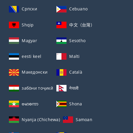
Српски
Cebuano
Shqip
中文（台灣）
Magyar
Sesotho
eesti keel
Malti
Македонски
Català
забо́ни тоҷикӣ́
नेपाली
ဗမာစကာ
Shona
Nyanja (Chichewa)
Samoan