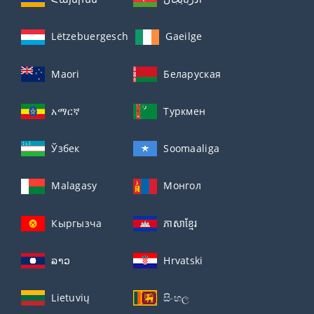
Lëtzebuergesch
Gaeilge
Maori
Беларуская
አማርኛ
Туркмен
Ўзбек
Soomaaliga
Malagasy
Монгол
Кыргызча
ភាសាខ្មែរ
ລາວ
Hrvatski
Lietuvių
සිංහල