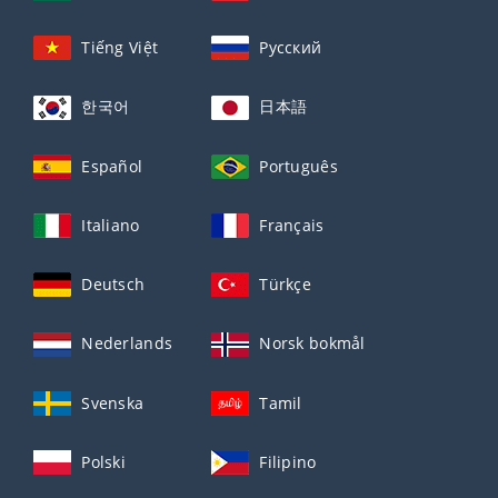
Tiếng Việt
Русский
한국어
日本語
Español
Português
Italiano
Français
Deutsch
Türkçe
Nederlands
Norsk bokmål
Svenska
Tamil
Polski
Filipino