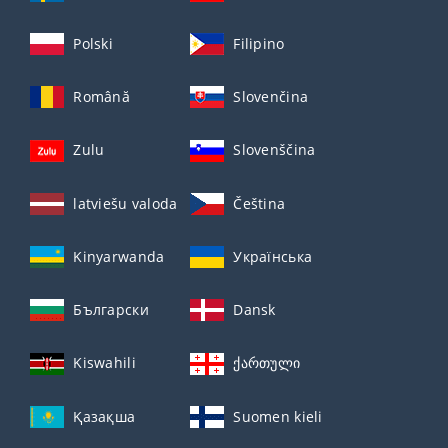
Polski
Filipino
Română
Slovenčina
Zulu
Slovenščina
latviešu valoda
Čeština
Kinyarwanda
Українська
Български
Dansk
Kiswahili
ქართული
Қазақша
Suomen kieli