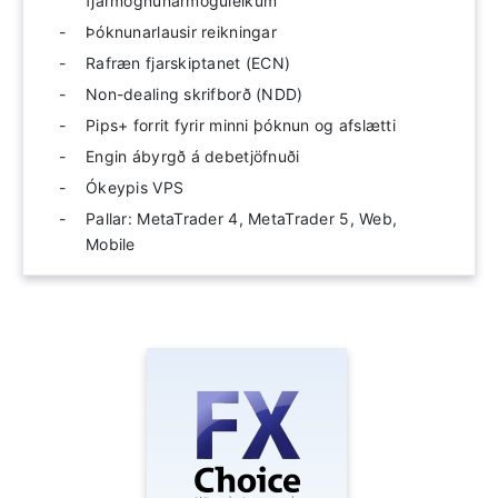
fjármögnunarmöguleikum
Þóknunarlausir reikningar
Rafræn fjarskiptanet (ECN)
Non-dealing skrifborð (NDD)
Pips+ forrit fyrir minni þóknun og afslætti
Engin ábyrgð á debetjöfnuði
Ókeypis VPS
Pallar: MetaTrader 4, MetaTrader 5, Web,
Mobile