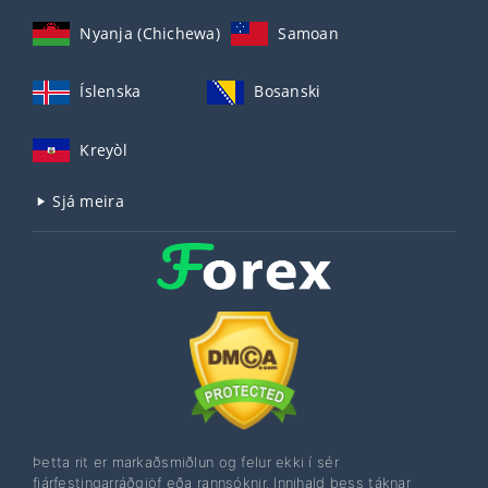
Nyanja (Chichewa)
Samoan
Íslenska
Bosanski
Kreyòl
Sjá meira
Þetta rit er markaðsmiðlun og felur ekki í sér
fjárfestingarráðgjöf eða rannsóknir. Innihald þess táknar