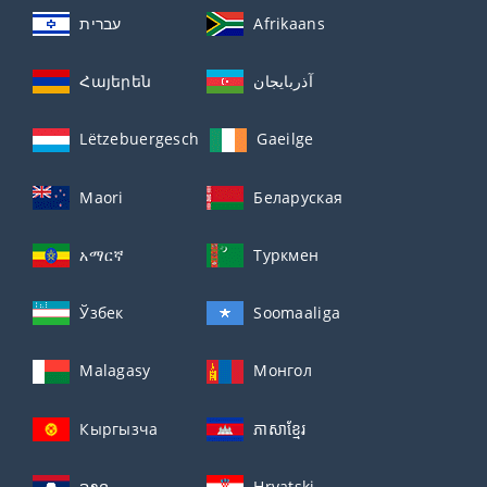
עברית
Afrikaans
Հայերեն
آذربايجان
Lëtzebuergesch
Gaeilge
Maori
Беларуская
አማርኛ
Туркмен
Ўзбек
Soomaaliga
Malagasy
Монгол
Кыргызча
ភាសាខ្មែរ
ລາວ
Hrvatski