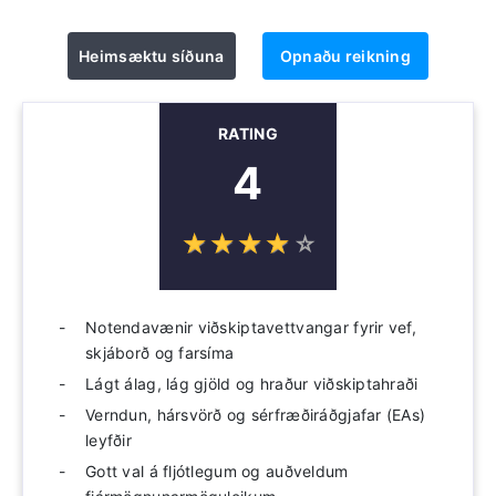
Heimsæktu síðuna
Opnaðu reikning
RATING
4
☆
★
☆
★
☆
★
☆
★
☆
★
Notendavænir viðskiptavettvangar fyrir vef,
skjáborð og farsíma
Lágt álag, lág gjöld og hraður viðskiptahraði
Verndun, hársvörð og sérfræðiráðgjafar (EAs)
leyfðir
Gott val á fljótlegum og auðveldum