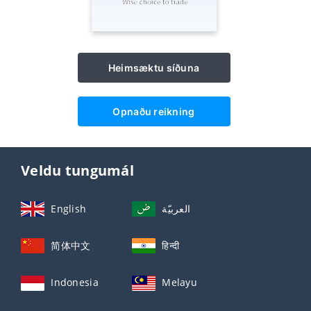
Heimsæktu síðuna
Opnaðu reikning
Veldu tungumál
English
العربيّة
简体中文
हिन्दी
Indonesia
Melayu