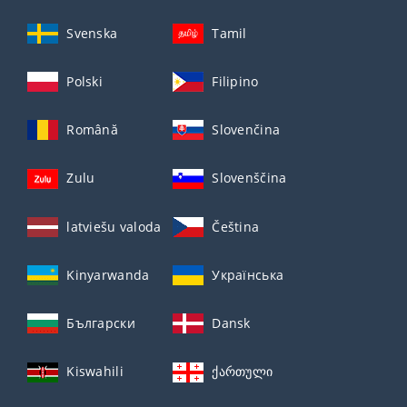
Svenska
Tamil
Polski
Filipino
Română
Slovenčina
Zulu
Slovenščina
latviešu valoda
Čeština
Kinyarwanda
Українська
Български
Dansk
Kiswahili
ქართული