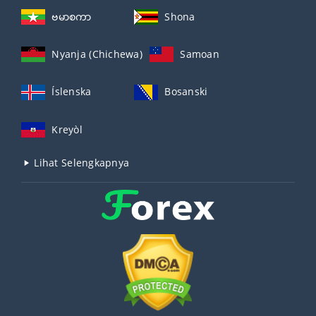
ဗမာစကာ
Shona
Nyanja (Chichewa)
Samoan
Íslenska
Bosanski
Kreyòl
Lihat Selengkapnya