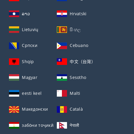
ລາວ
Hrvatski
Lietuvių
සිංහල
Српски
Cebuano
Shqip
中文（台灣）
Magyar
Sesotho
eesti keel
Malti
Македонски
Català
забо́ни тоҷикӣ́
नेपाली