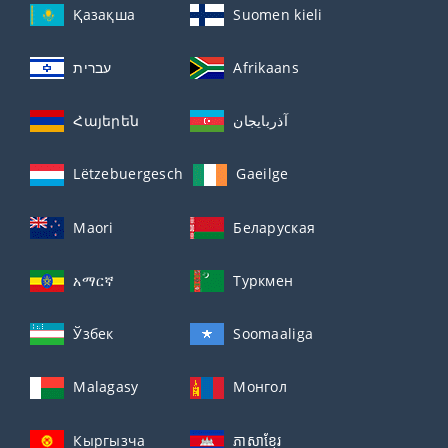
Қазақша
Suomen kieli
עברית
Afrikaans
Հայերեն
آذربايجان
Lëtzebuergesch
Gaeilge
Maori
Беларуская
አማርኛ
Туркмен
Ўзбек
Soomaaliga
Malagasy
Монгол
Кыргызча
ភាសាខ្មែរ