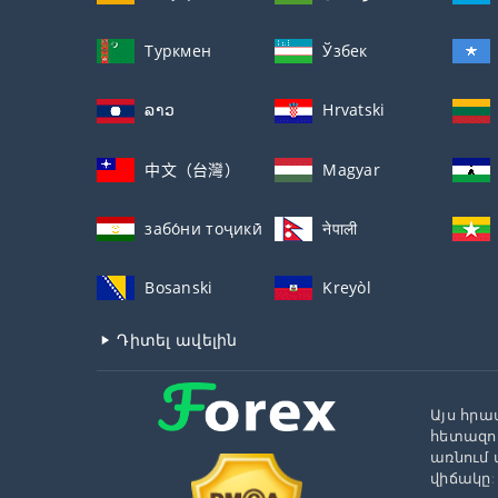
Туркмен
Ўзбек
ລາວ
Hrvatski
中文（台灣）
Magyar
забо́ни тоҷикӣ́
नेपाली
Bosanski
Kreyòl
Դիտել ավելին
Այս հրա
հետազոտ
առնում 
վիճակը: