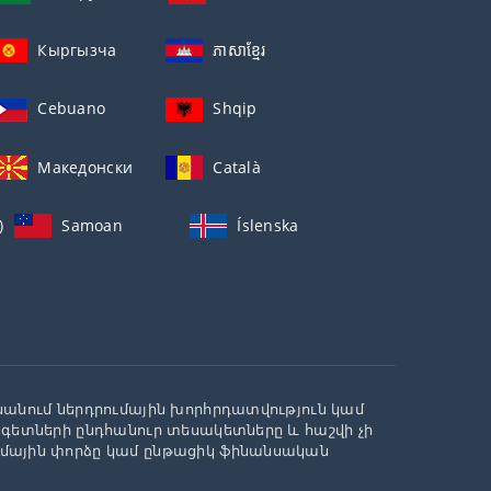
Кыргызча
ភាសាខ្មែរ
Cebuano
Shqip
Македонски
Català
)
Samoan
Íslenska
սանում ներդրումային խորհրդատվություն կամ
ագետների ընդհանուր տեսակետները և հաշվի չի
ւմային փորձը կամ ընթացիկ ֆինանսական