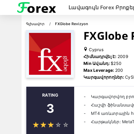
Լավագույն Forex Բրոք
Գլխավոր
FXGlobe Revizyon
FXGlobe 
Cyprus
Հիմնադրվել Է:
2009
Min Ավանդ:
$250
Max Leverage:
200
Կարգավորողներ:
CyS
RATING
Կարգավորվող բրո
3
Հաշվի ֆինանսավ
MT4 առևտրային 
Հարթակներ: MetaTra
☆
★
☆
★
☆
★
☆
★
☆
★