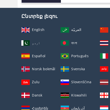
Ընտրեք լեզու
English
العربيّة
اردو
বাংলা
Español
Português
Norsk bokmål
Svenska
Zulu
Slovenščina
Dansk
Kiswahili
Հայերեն
آذربايجان