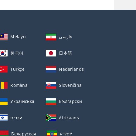
Melayu
فارسی
한국어
日本語
Türkçe
Nederlands
Română
Slovenčina
Українська
Български
עברית
Afrikaans
Беларуская
አማርኛ