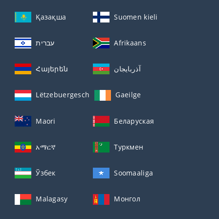
Қазақша
Suomen kieli
עברית
Afrikaans
Հայերեն
آذربايجان
Lëtzebuergesch
Gaeilge
Maori
Беларуская
አማርኛ
Туркмен
Ўзбек
Soomaaliga
Malagasy
Монгол