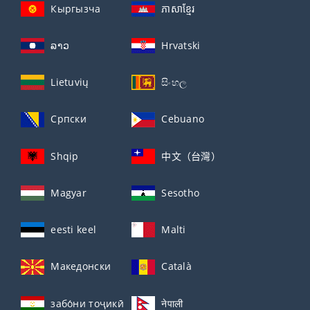
Кыргызча
ភាសាខ្មែរ
ລາວ
Hrvatski
Lietuvių
සිංහල
Српски
Cebuano
Shqip
中文（台灣）
Magyar
Sesotho
eesti keel
Malti
Македонски
Català
забо́ни тоҷикӣ́
नेपाली