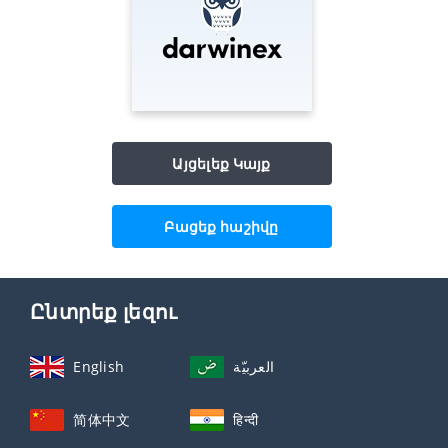
Այցելեք Կայք
Բացեք հաշիվը
Ընտրեք լեզու
English
العربيّة
简体中文
हिन्दी