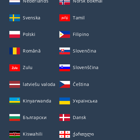
Nederlands
Norsk bokmål
Svenska
Tamil
Polski
Filipino
Română
Slovenčina
Zulu
Slovenščina
latviešu valoda
Čeština
Kinyarwanda
Українська
Български
Dansk
Kiswahili
ქართული