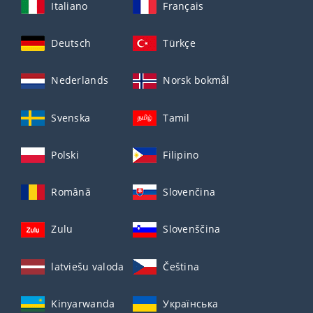
Italiano
Français
Deutsch
Türkçe
Nederlands
Norsk bokmål
Svenska
Tamil
Polski
Filipino
Română
Slovenčina
Zulu
Slovenščina
latviešu valoda
Čeština
Kinyarwanda
Українська