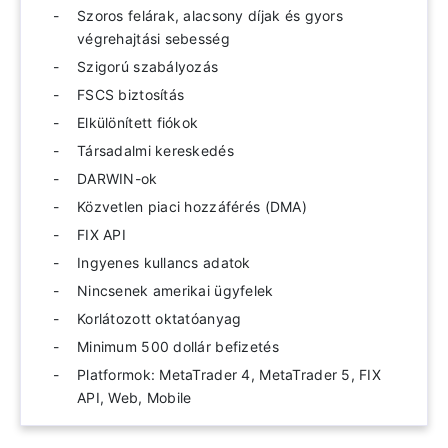
Szoros felárak, alacsony díjak és gyors
végrehajtási sebesség
Szigorú szabályozás
FSCS biztosítás
Elkülönített fiókok
Társadalmi kereskedés
DARWIN-ok
Közvetlen piaci hozzáférés (DMA)
FIX API
Ingyenes kullancs adatok
Nincsenek amerikai ügyfelek
Korlátozott oktatóanyag
Minimum 500 dollár befizetés
Platformok: MetaTrader 4, MetaTrader 5, FIX
API, Web, Mobile