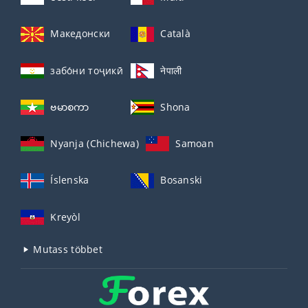
Македонски
Català
забо́ни тоҷикӣ́
नेपाली
ဗမာစကာ
Shona
Nyanja (Chichewa)
Samoan
Íslenska
Bosanski
Kreyòl
Mutass többet