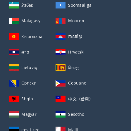
Ўзбек
Soomaaliga
Malagasy
Монгол
Кыргызча
ភាសាខ្មែរ
ລາວ
Hrvatski
Lietuvių
සිංහල
Српски
Cebuano
Shqip
中文（台灣）
Magyar
Sesotho
eesti keel
Malti