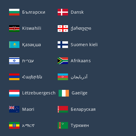
Български
Dansk
Kiswahili
ქართული
Қазақша
Suomen kieli
עברית
Afrikaans
Հայերեն
آذربايجان
Lëtzebuergesch
Gaeilge
Maori
Беларуская
አማርኛ
Туркмен