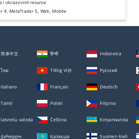
e i obrazovnih resursa
r 4, MetaTrader 5, Web, Mobile
简体中文
हिन्दी
Indonesia
ไทย
Tiếng Việt
Русский
Italiano
Français
Deutsch
Tamil
Polski
Filipino
latviešu valoda
Čeština
Kinyarwanda
ქართული
Қазақша
Suomen kieli