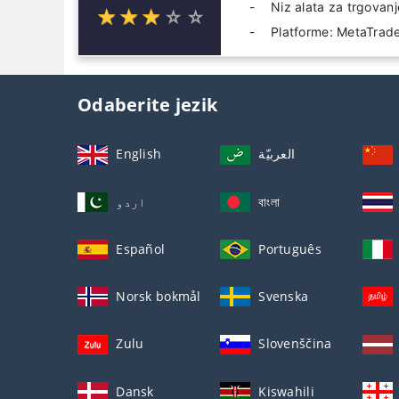
Niz alata za trgovanj
☆
★
☆
★
☆
★
☆
★
☆
★
Platforme: MetaTrade
Odaberite jezik
English
العربيّة
اردو
বাংলা
Español
Português
Norsk bokmål
Svenska
Zulu
Slovenščina
Dansk
Kiswahili