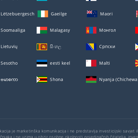
Lëtzebuergesch
Gaeilge
Maori
Soomaaliga
Malagasy
Монгол
Lietuvių
සිංහල
Српски
Sesotho
eesti keel
Malti
ဗမာစကာ
Shona
Nyanja (Chichewa
acija je marketinška komunikacija i ne predstavlja investicijski savjet i
čnjaka i ne uzima u obzir osobne okolnosti pojedinačnih čitatelja, investi