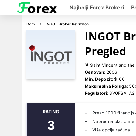
Najbolji Forex Brokeri
B
Dom
INGOT Broker Revizyon
INGOT Br
Pregled
Saint Vincent and the 
Osnovan:
2006
Min. Depozit:
$100
Maksimalna Poluga:
50
Regulatori:
SVGFSA, AS
RATING
Preko 1000 financijs
3
Napredne platforme 
Više opcija računa