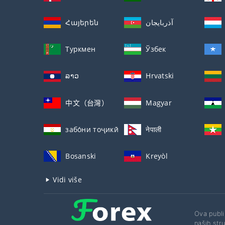
Հայերեն
آذربايجان
Туркмен
Ўзбек
ລາວ
Hrvatski
中文（台灣）
Magyar
забо́ни тоҷикӣ́
नेपाली
Bosanski
Kreyòl
Vidi više
Ova publik
naših stru