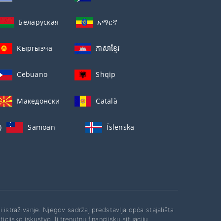
Беларуская
አማርኛ
Кыргызча
ភាសាខ្មែរ
Cebuano
Shqip
Македонски
Català
)
Samoan
Íslenska
li istraživanje. Njegov sadržaj predstavlja opća stajališta
cijsko iskustvo ili trenutnu financijsku situaciju.