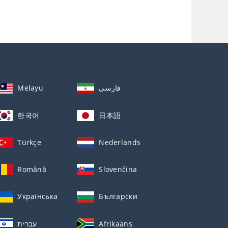
Melayu
فارسی
한국어
日本語
Türkçe
Nederlands
Română
Slovenčina
Українська
Български
עברית
Afrikaans