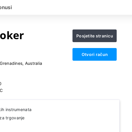
onusi
oker
Posjetite stranicu
Otvori račun
Grenadines, Australia
0
IC
kih instrumenata
za trgovanje