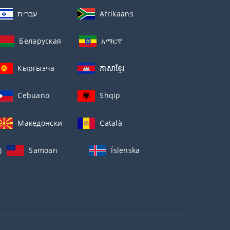
עברית
Afrikaans
Беларуская
አማርኛ
Кыргызча
ភាសាខ្មែរ
Cebuano
Shqip
Македонски
Català
)
Samoan
Íslenska