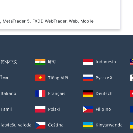
der 4, MetaTrader 5, FXDD WebTrader, Web, Mobile
简体中文
हिन्दी
Indonesia
ไทย
Tiếng Việt
Русский
Italiano
Français
Deutsch
Tamil
Polski
Filipino
latviešu valoda
Čeština
Kinyarwanda