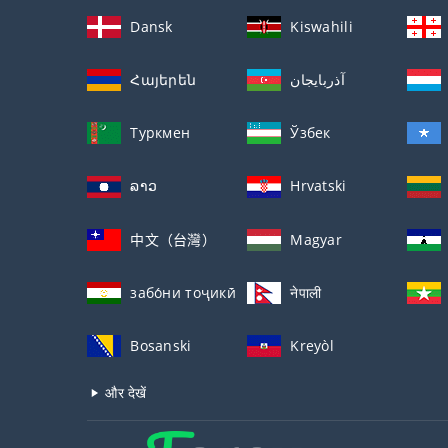
Dansk
Kiswahili
Հայերեն
آذربايجان
Туркмен
Ўзбек
ລາວ
Hrvatski
中文（台灣）
Magyar
забо́ни тоҷикӣ́
नेपाली
Bosanski
Kreyòl
और देखें