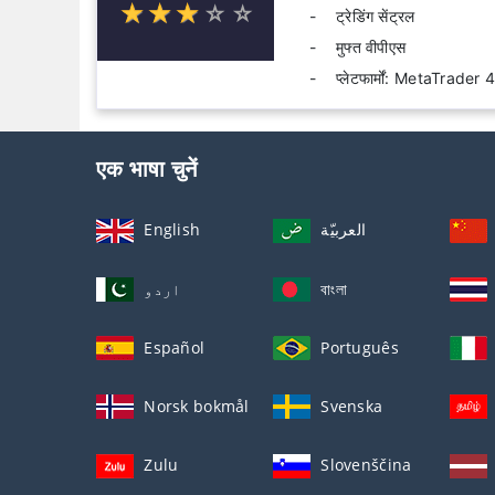
☆
★
☆
★
☆
★
☆
★
☆
★
ट्रेडिंग सेंट्रल
मुफ्त वीपीएस
प्लेटफार्मों: MetaTra
एक भाषा चुनें
English
العربيّة
اردو
বাংলা
Español
Português
Norsk bokmål
Svenska
Zulu
Slovenščina