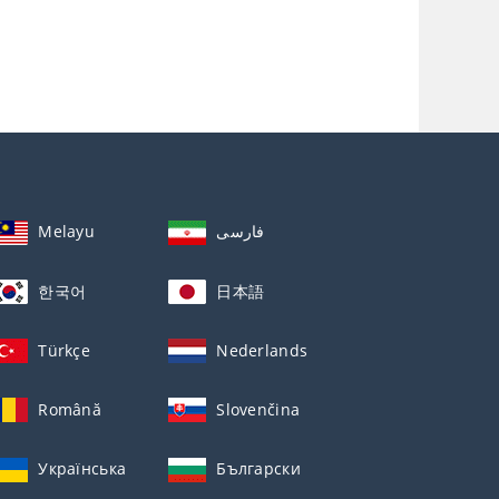
Melayu
فارسی
한국어
日本語
Türkçe
Nederlands
Română
Slovenčina
Українська
Български