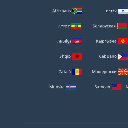
עברית
Afrikaans
አማርኛ
Беларуская
ភាសាខ្មែរ
Кыргызча
Shqip
Cebuano
Català
Македонски
Íslenska
Samoan
N