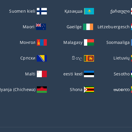
Suomen kieli
Қазақша
ქართული
Maori
Gaeilge
Lëtzebuergesch
Монгол
Malagasy
Soomaaliga
Српски
සිංහල
Lietuvių
Malti
eesti keel
Sesotho
yanja (Chichewa)
Shona
ဗမာစကာ