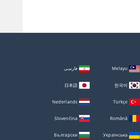
Melayu
فارسی
日本語
한국어
Nederlands
Türkçe
Slovenčina
Română
Български
Українська