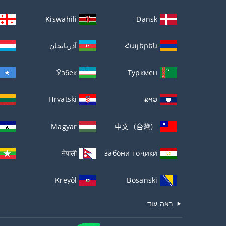
Kiswahili
Dansk
Հայերեն
آذربايجان
Ўзбек
Туркмен
Hrvatski
ລາວ
Magyar
中文（台灣）
नेपाली
забо́ни тоҷикӣ́
Kreyòl
Bosanski
ראה עוד