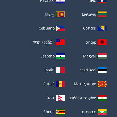
Hrvatski
ລາວ
සිංහල
Lietuvių
Cebuano
Српски
中文（台灣）
Shqip
Sesotho
Magyar
Malti
eesti keel
Català
Македонски
नेपाली
забо́ни тоҷикӣ́
Shona
ဗမာစကာ