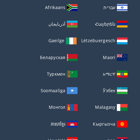
עברית
Afrikaans
Հայերեն
آذربايجان
Gaeilge
Lëtzebuergesch
Беларуская
Maori
Туркмен
አማርኛ
Soomaaliga
Ўзбек
Монгол
Malagasy
ភាសាខ្មែរ
Кыргызча