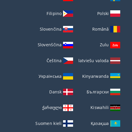
Filipino
Polski
Slovenčina
Română
Slovenščina
Zulu
Čeština
latviešu valoda
Українська
Kinyarwanda
Dansk
Български
ქართული
Kiswahili
Suomen kieli
Қазақша