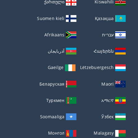
ქართული
Kiswahili
Suomen kieli
Қазақша
עברית
Afrikaans
Հայերեն
آذربايجان
Gaeilge
Lëtzebuergesch
Беларуская
Maori
Туркмен
አማርኛ
Soomaaliga
Ўзбек
Монгол
Malagasy