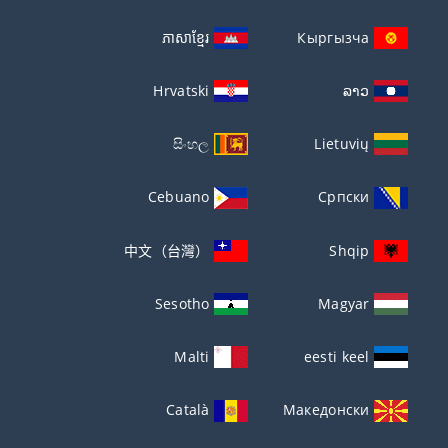
ភាសាខ្មែរ
Кыргызча
Hrvatski
ລາວ
සිංහල
Lietuvių
Cebuano
Српски
中文（台灣）
Shqip
Sesotho
Magyar
Malti
eesti keel
Català
Македонски