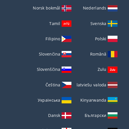
Norsk bokmål
Nederlands
Tamil
Svenska
Filipino
Polski
Slovenčina
Română
Slovenščina
Zulu
Čeština
latviešu valoda
Українська
Kinyarwanda
Dansk
Български